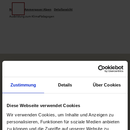
Z
u
Naturpark Ammergauer Alpen
Detailansicht
Suche
Menü
m
Ausbildung zum KlimaPädagogen
I
n
h
a
l
t
Zustimmung
Details
Über Cookies
Diese Webseite verwendet Cookies
Wir verwenden Cookies, um Inhalte und Anzeigen zu
personalisieren, Funktionen für soziale Medien anbieten
zu können und die Zugriffe auf unserer Website zu