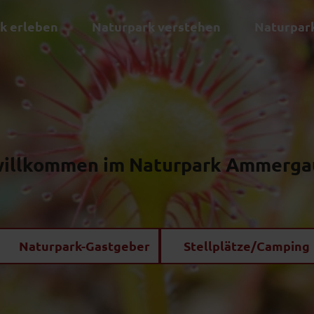
k erleben
Naturpark verstehen
Naturpark
willkommen im
Naturpark Ammergau
Naturpark-Gastgeber
Stellplätze/Camping