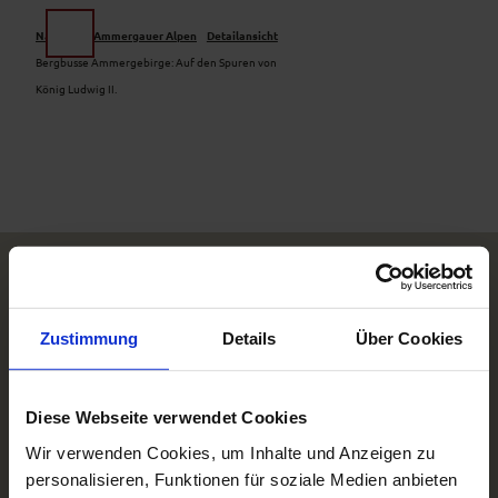
Z
u
Naturpark Ammergauer Alpen
Detailansicht
Suche
Menü
m
Bergbusse Ammergebirge: Auf den Spuren von
I
König Ludwig II.
n
h
a
l
t
Zustimmung
Details
Über Cookies
Diese Webseite verwendet Cookies
Wir verwenden Cookies, um Inhalte und Anzeigen zu
personalisieren, Funktionen für soziale Medien anbieten