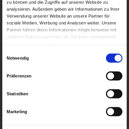
zu können und die Zugriffe auf unserer Website zu
analysieren. Außerdem geben wir Informationen zu Ihrer
U
Verwendung unserer Website an unsere Partner für
r
soziale Medien, Werbung und Analysen weiter. Unsere
l
a
Partner führen diese Informationen möglicherweise mit
u
weiteren Daten zusammen, die Sie ihnen bereitgestellt
b
haben oder die sie im Rahmen Ihrer Nutzung der Dienste
i
gesammelt haben.
E
m
Notwendig
i
N
a
n
t
w
Präferenzen
u
i
r
l
p
T
l
Statistiken
a
e
i
r
N
a
g
k
a
m
Marketing
t
u
u
n
r
p
g