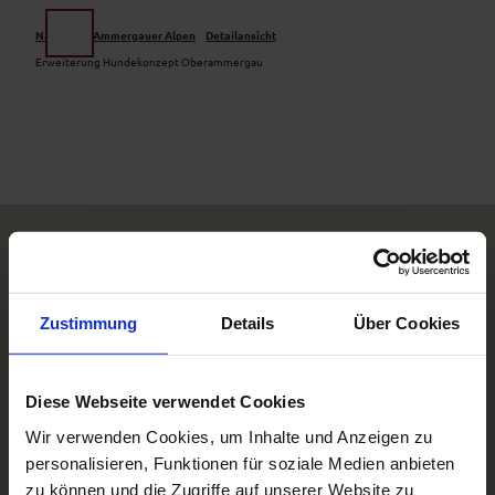
Z
u
Naturpark Ammergauer Alpen
Detailansicht
Suche
Menü
m
Erweiterung Hundekonzept Oberammergau
I
n
h
a
l
t
Zustimmung
Details
Über Cookies
Diese Webseite verwendet Cookies
Wir verwenden Cookies, um Inhalte und Anzeigen zu
personalisieren, Funktionen für soziale Medien anbieten
zu können und die Zugriffe auf unserer Website zu