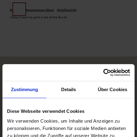
Z
u
Naturpark Ammergauer Alpen
Detailansicht
Suche
Menü
m
Valley Green Up geht in die dritte Runde
I
n
h
a
l
t
Zustimmung
Details
Über Cookies
Diese Webseite verwendet Cookies
Wir verwenden Cookies, um Inhalte und Anzeigen zu
personalisieren, Funktionen für soziale Medien anbieten
zu können und die Zugriffe auf unserer Website zu