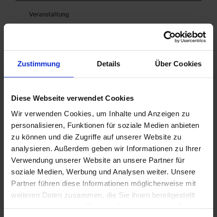
Veranstaltung
Essen & Trinken
Zustimmung
Details
Über Cookies
Veranstaltungsort
Diese Webseite verwendet Cookies
Ammergauer Haus
Eugen-Papst-Str. 9a
Wir verwenden Cookies, um Inhalte und Anzeigen zu
82487
Oberammergau
personalisieren, Funktionen für soziale Medien anbieten
+49 8822 9221802
zu können und die Zugriffe auf unserer Website zu
analysieren. Außerdem geben wir Informationen zu Ihrer
info@ammergauerhaus.com
Verwendung unserer Website an unsere Partner für
Website
soziale Medien, Werbung und Analysen weiter. Unsere
Anreise mit dem Auto
Partner führen diese Informationen möglicherweise mit
Anreise mit öffentlichen Verkehrsmitteln
weiteren Daten zusammen, die Sie ihnen bereitgestellt
haben oder die sie im Rahmen Ihrer Nutzung der Dienste
Veranstalter