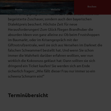
Buchen
Die Herzen der Bayern hat sie längst erobert und ihre beiden
Route
Website
ersten Erfolgsprogramme haben Sara Brandhuber nicht nur
begeisterte Zuschauer, sondern auch den bayerischen
Dialektpreis beschert. Höchste Zeit für neue
Herausforderungen! Zum Glück fliegen Brandhuber die
absurden Ideen von ganz alleine zu: Ob beim Frustshoppen
im Baumarkt, oder im Krisengespräch mit der
Giftnotrufzentrale, weil sie sich aus Versehen im Darknet die
falschen Schwammerl bestellt hat. Und wenn Sie schon
immer die Wahrheit darüber erfahren wollten, wer nun
wirklich die Kokosnuss geklaut hat: Dann sollten sie sich
dringend ein Ticket kaufen! Sie werden sich am Ende
sicherlich fragen: „Wie fällt dieser Frau nur immer so ein
scheena Schmarrn ein!“
Terminübersicht