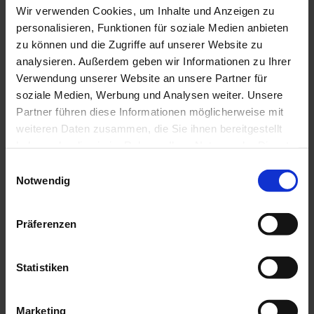
Wir verwenden Cookies, um Inhalte und Anzeigen zu
In der Nähe
Auf der Karte anschauen
personalisieren, Funktionen für soziale Medien anbieten
zu können und die Zugriffe auf unserer Website zu
analysieren. Außerdem geben wir Informationen zu Ihrer
Veranstaltung
Verwendung unserer Website an unsere Partner für
soziale Medien, Werbung und Analysen weiter. Unsere
Essen & Trinken
Partner führen diese Informationen möglicherweise mit
weiteren Daten zusammen, die Sie ihnen bereitgestellt
haben oder die sie im Rahmen Ihrer Nutzung der Dienste
gesammelt haben.
E
Veranstaltungsort
Notwendig
i
Kursaal Bad Kohlgrub
n
Hauptstr. 27a
w
Präferenzen
82433
Bad Kohlgrub
i
Website
l
l
Statistiken
Anreise mit dem Auto
i
Anreise mit öffentlichen Verkehrsmitteln
g
Marketing
Veranstalter