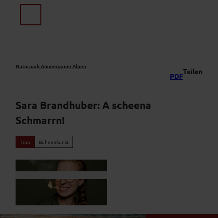
Z
u
Suche
Menü
m
I
n
h
a
Naturpark Ammergauer Alpen
Teilen
PDF
l
t
Sara Brandhuber: A scheena
Schmarrn!
Tipp
Bühnenkunst
© Alexey Testov