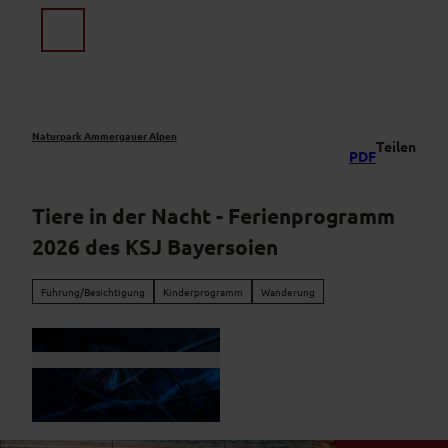
Z
u
Suche
Menü
m
I
n
h
a
Naturpark Ammergauer Alpen
Teilen
PDF
l
t
Tiere in der Nacht - Ferienprogramm
2026 des KSJ Bayersoien
Führung/Besichtigung
Kinderprogramm
Wanderung
© Erik Karits von Pexels