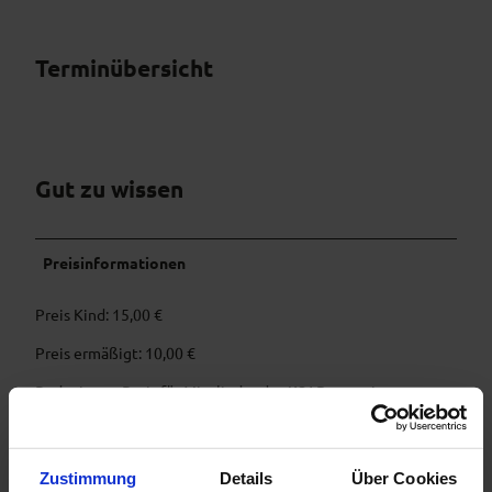
Terminübersicht
Gut zu wissen
Preisinformationen
Preis Kind: 15,00 €
Preis ermäßigt: 10,00 €
Reduzierter Preis für Mitglieder des KSJ Bayersoien
Information zu reduzierten Preisen: Mitglieder des KSJ
Bayersoien
Zustimmung
Details
Über Cookies
Organisation