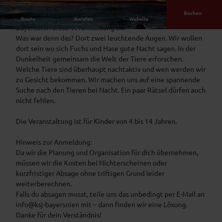
Buchen
Im Rahmen des Ferienprogramms 2026 bietet der KSJ
Route
Anrufen
Website
Bayersoien diese Veranstaltung an.
Was war denn das? Dort zwei leuchtende Augen. Wir wollen
dort sein wo sich Fuchs und Hase gute Nacht sagen. In der
Dunkelheit gemeinsam die Welt der Tiere erforschen.
Welche Tiere sind überhaupt nachtaktiv und wen werden wir
zu Gesicht bekommen. Wir machen uns auf eine spannende
Suche nach den Tieren bei Nacht. Ein paar Rätsel dürfen auch
nicht fehlen.
Die Veranstaltung ist für Kinder von 4 bis 14 Jahren.
Hinweis zur Anmeldung:
Da wir die Planung und Organisation für dich übernehmen,
müssen wir die Kosten bei Nichterscheinen oder
kurzfristiger Absage ohne triftigen Grund leider
weiterberechnen.
Falls du absagen musst, teile uns das unbedingt per E-Mail an
info@ksj-bayersoien mit – dann finden wir eine Lösung.
Danke für dein Verständnis!