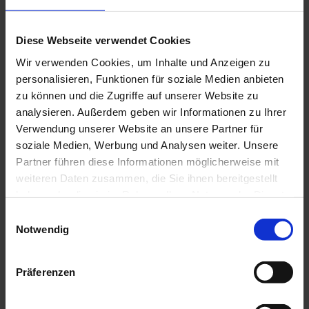
Ammergauer Alpen GmbH
Diese Webseite verwendet Cookies
Wir verwenden Cookies, um Inhalte und Anzeigen zu
personalisieren, Funktionen für soziale Medien anbieten
zu können und die Zugriffe auf unserer Website zu
In der Nähe
Auf der Karte anschauen
analysieren. Außerdem geben wir Informationen zu Ihrer
Verwendung unserer Website an unsere Partner für
soziale Medien, Werbung und Analysen weiter. Unsere
Veranstaltung
Partner führen diese Informationen möglicherweise mit
weiteren Daten zusammen, die Sie ihnen bereitgestellt
haben oder die sie im Rahmen Ihrer Nutzung der Dienste
gesammelt haben.
Veranstaltungsort
E
Notwendig
i
Rottenbuch
n
Klosterhof 42
w
82401
Rottenbuch
Präferenzen
i
+49 8867 / 9110 - 18
l
tourist-info@rottenbuch.de