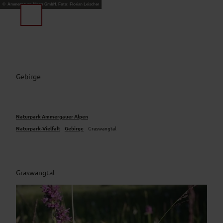
Z
© Ammergauer Alpen GmbH, Foto: Florian Leischer
u
Suche
Menü
m
I
n
h
a
Gebirge
l
t
Naturpark Ammergauer Alpen
Naturpark-Vielfalt
Gebirge
Graswangtal
Graswangtal