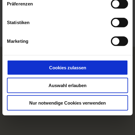
w
Präferenzen
i
l
l
Statistiken
i
g
Marketing
u
n
g
s
Cookies zulassen
a
u
Auswahl erlauben
s
w
a
Nur notwendige Cookies verwenden
h
l
U