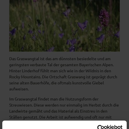
blühende Sommerwiese im Weidmoos
Das Graswangtal ist das am dünnsten besiedelte und am
geringsten verbaute Tal der gesamten Bayerischen Alpen.
Hinter Linderhof fühlt man sich wie in der Wildnis in den
Rocky Mountains. Die Ortschaft Graswang ist geprägt durch
seine alten Bauerhöfe, die oftmals kunstvolle Giebel
aufweisen.
Im Graswangtal findet man die Nutzungsform der
Streuwiesen. Diese werden nur einmalig im Herbst durch die
Landwirte gemäht und das Material als Einstreu in den
Ställen genutzt. Die Arbeit ist aufwendig und oft nur mit
Spezialmaschinen zu stemmen. Auch wirtschaftlich ist diese