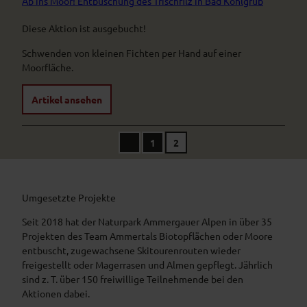
Ab ins Moor! Entbuschung des Trischfilz in Bad Kohlgrub
Diese Aktion ist ausgebucht!
Schwenden von kleinen Fichten per Hand auf einer
Moorfläche.
Artikel ansehen
1
2
V
o
r
h
e
r
Umgesetzte Projekte
i
g
Seit 2018 hat der Naturpark Ammergauer Alpen in über 35
e
S
Projekten des Team Ammertals Biotopflächen oder Moore
e
entbuscht, zugewachsene Skitourenrouten wieder
i
t
freigestellt oder Magerrasen und Almen gepflegt. Jährlich
e
sind z. T. über 150 freiwillige Teilnehmende bei den
Aktionen dabei.