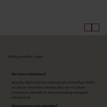
© Na
© N
turpa
turp
rk Am
rk A
merg
mer
auer
aue
Alpen
Alpe
e. V.
e. 
Häufig gestellte Fragen
Wer kann teilnehmen?
An jeder Aktion können maximal zehn freiwillige Helfer
pro Aktion mit einem Mindestalter von 18 Jahren
teilnehmen, deshalb ist eine Anmeldung zwingend
erforderlich!
Wie kann man sich anmelden?