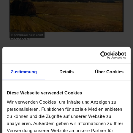
© Ammergauer Alpen GmbH
25.09.2021
Bau von Streu-Trischen im Pulvermoos
In Kooperation mit dem wirtschaftenden Landwirt uAnd der
unteren Naturschutzbehörde Garmisch- Partenkirchen wird
Zustimmung
Details
Über Cookies
die historische Bewirtschaftungsform des Streu-
Trischenbaus wiederbelebt.
Diese Webseite verwendet Cookies
Artikel ansehen
Wir verwenden Cookies, um Inhalte und Anzeigen zu
personalisieren, Funktionen für soziale Medien anbieten
zu können und die Zugriffe auf unserer Website zu
analysieren. Außerdem geben wir Informationen zu Ihrer
Verwendung unserer Website an unsere Partner für