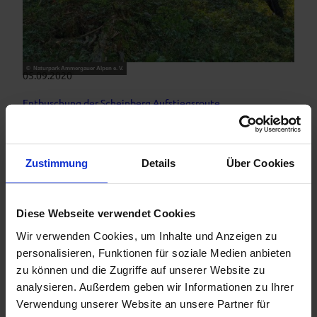
© Naturpark Ammergauer Alpen e. V.
05.09.2020
Entbuschung der Scheinberg Aufstiegsroute
Die Aufstiegsroute für Skitourengeher zum Scheinberg ist
seit einigen Jahren immer mehr verwachsen. Diese beliebte
Skitour zieht im Winter viele Bergbegeisterte an und eine
Zustimmung
Details
Über Cookies
schlecht erkennbare Route…
Artikel ansehen
Diese Webseite verwendet Cookies
Wir verwenden Cookies, um Inhalte und Anzeigen zu
personalisieren, Funktionen für soziale Medien anbieten
zu können und die Zugriffe auf unserer Website zu
analysieren. Außerdem geben wir Informationen zu Ihrer
Verwendung unserer Website an unsere Partner für