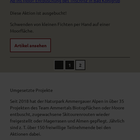
Ab ins Moor! Entbuschung des Trischfilz in Bad Kohlgrub
Diese Aktion ist ausgebucht!
Schwenden von kleinen Fichten per Hand auf einer
Moorfläche.
Artikel ansehen
1
2
V
o
r
h
e
r
Umgesetzte Projekte
i
g
Seit 2018 hat der Naturpark Ammergauer Alpen in über 35
e
S
Projekten des Team Ammertals Biotopflächen oder Moore
e
entbuscht, zugewachsene Skitourenrouten wieder
i
t
freigestellt oder Magerrasen und Almen gepflegt. Jährlich
e
sind z. T. über 150 freiwillige Teilnehmende bei den
Aktionen dabei.