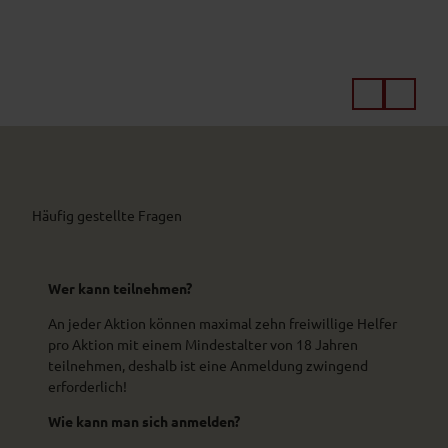
© Na
© N
turpa
turp
rk Am
rk A
merg
mer
auer
aue
Alpen
Alpe
e. V.
e. 
Häufig gestellte Fragen
Wer kann teilnehmen?
An jeder Aktion können maximal zehn freiwillige Helfer
pro Aktion mit einem Mindestalter von 18 Jahren
teilnehmen, deshalb ist eine Anmeldung zwingend
erforderlich!
Wie kann man sich anmelden?