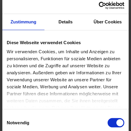
Zustimmung
Details
Über Cookies
In der Nähe
Auf der Karte anschauen
Diese Webseite verwendet Cookies
Veranstaltung
Wir verwenden Cookies, um Inhalte und Anzeigen zu
personalisieren, Funktionen für soziale Medien anbieten
Sehenswertes
zu können und die Zugriffe auf unserer Website zu
analysieren. Außerdem geben wir Informationen zu Ihrer
Touren
Verwendung unserer Website an unsere Partner für
soziale Medien, Werbung und Analysen weiter. Unsere
Partner führen diese Informationen möglicherweise mit
weiteren Daten zusammen, die Sie ihnen bereitgestellt
Kontaktdaten
haben oder die sie im Rahmen Ihrer Nutzung der Dienste
gesammelt haben.
Bahnhofstr. 19
E
82433
Bad Kohlgrub
Notwendig
i
n
Anreise mit dem Auto