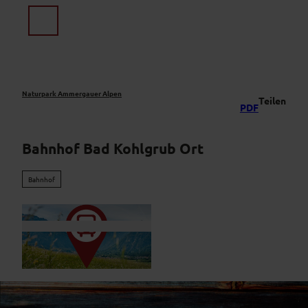
Z
u
Suche
Menü
m
I
n
h
a
Naturpark Ammergauer Alpen
Teilen
PDF
l
t
Bahnhof Bad Kohlgrub Ort
Bahnhof
©
CC-BY-NC