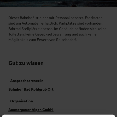
Route
Unbesetzter Bahnhof
Dieser Bahnhof ist nicht mit Personal besetzt. Fahrkarten
sind am Automaten erhältlich. Parkplätze sind vorhanden,
Fahrrad-Stellplätze ebenso. Im Gebäude befinden sich keine
Toiletten, keine Gepäckaufbewahrung und auch keine
Möglichkeit zum Erwerb von Reisebedarf.
Gut zu wissen
Ansprechpartner:in
Bahnhof Bad Kohlgrub Ort
Organisation
Ammergauer Alpen GmbH