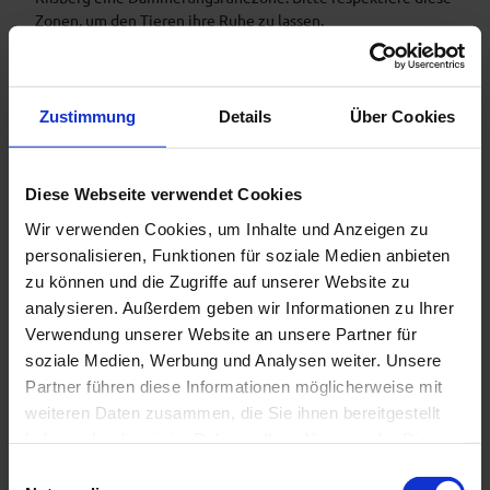
Zonen, um den Tieren ihre Ruhe zu lassen.
Gut zu wissen
Zustimmung
Details
Über Cookies
Öffnungszeiten
Diese Webseite verwendet Cookies
Immer geöffnet
Wir verwenden Cookies, um Inhalte und Anzeigen zu
personalisieren, Funktionen für soziale Medien anbieten
Weitere Infos
zu können und die Zugriffe auf unserer Website zu
analysieren. Außerdem geben wir Informationen zu Ihrer
Am Hörnle gilt auf Grund einer gemeindlichen Verordnung
Verwendung unserer Website an unsere Partner für
ein Leinengebot für Hunde! Du befindest Dich hier in einem
Almgebiet. Verhalte Dich gegenüber Weidetieren
soziale Medien, Werbung und Analysen weiter. Unsere
rücksichtsvoll!
Partner führen diese Informationen möglicherweise mit
weiteren Daten zusammen, die Sie ihnen bereitgestellt
Ansprechpartner:in
haben oder die sie im Rahmen Ihrer Nutzung der Dienste
gesammelt haben.
Hörnle
E