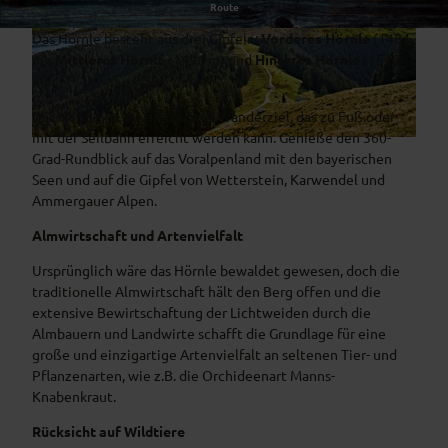
Bad Kohlgrubs Hausberg in den Ammergauer Alpen
Route
Das Hörnle besteht aus drei Gipfeln:
Vorderes Hörnle
(1484
© �erlebe.bayern - Gert Krautbauer
© �erlebe.bayern - Gert Krautbauer
m),
Mittleres Hörnle
(1496 m) und
Hinteres Hörnle
(1548
m).
Das Hörnle ist ein attraktives Wanderziel, das zu Fuß oder
mit der Seilbahn erreicht werden kann. Genieße den 360-
© �erlebe.bayern - Gert Krautbauer
Grad-Rundblick auf das Voralpenland mit den bayerischen
Seen und auf die Gipfel von Wetterstein, Karwendel und
Ammergauer Alpen.
Almwirtschaft und Artenvielfalt
Ursprünglich wäre das Hörnle bewaldet gewesen, doch die
traditionelle Almwirtschaft hält den Berg offen und die
extensive Bewirtschaftung der Lichtweiden durch die
Almbauern und Landwirte schafft die Grundlage für eine
große und einzigartige Artenvielfalt an seltenen Tier- und
Pflanzenarten, wie z.B. die Orchideenart Manns-
Knabenkraut.
Rücksicht auf Wildtiere