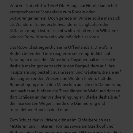
Winter - Notzeit für Tiere! Die Hänge am Hörnle laden bei
entsprechender Schneelage zum Rodeln oder
Skitourengehen ein. Doch gerade im Winter sollte man sich
als Wanderer, Schneeschuhwanderer, Langläufer oder
Skifahrer möglichst rücksichtsvoll verhalten, um Wildtiere
wie das Rotwild so wenig wie möglich zu stören.
Das Rotwild ist eigentlich eine Offenlandart. Die oft in
Rudeln lebenden Tiere reagieren sehr empfindlich auf
Störungen durch den Menschen. Tagsüber halten sie sich
deshalb meist gut versteckt in den Bergwäldern auf. Ihre
Hauptnahrung besteht aus Gräsern und Kräutern, die sie auf
den angrenzenden Wiesen und Weiden finden. Hält die
Beunruhigung durch den Menschen auch in der Dämmerung
und nachts an, bleiben die Tiere länger im Wald und richten
dort Schäden an der Waldverjüngung an. Bleibe deshalb auf
den markierten Wegen, meide die Dämmerung und
führe deinen Hund an der Leine.
Zum Schutz der Wildtiere gibt es im Gipfelbereich des
Mittleren und Hinteren Hörnles sowie am Stierkopf und
Rißberg eine Dämmerungsruhezone. Bitte respektiere diese