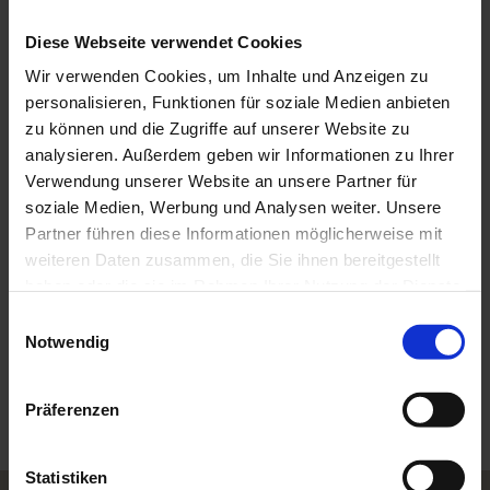
Kontaktdaten
Diese Webseite verwendet Cookies
Langkaspar´s
Wir verwenden Cookies, um Inhalte und Anzeigen zu
Erlestr. 19
personalisieren, Funktionen für soziale Medien anbieten
82433
Bad Kohlgrub
zu können und die Zugriffe auf unserer Website zu
+49 8845 7136
analysieren. Außerdem geben wir Informationen zu Ihrer
info@haus-langkaspar.de
Verwendung unserer Website an unsere Partner für
soziale Medien, Werbung und Analysen weiter. Unsere
Website
Partner führen diese Informationen möglicherweise mit
Anreise mit dem Auto
weiteren Daten zusammen, die Sie ihnen bereitgestellt
Anreise mit öffentlichen Verkehrsmitteln
haben oder die sie im Rahmen Ihrer Nutzung der Dienste
gesammelt haben.
E
Notwendig
i
n
w
Präferenzen
i
l
l
Statistiken