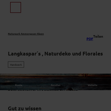
Z
u
Suche
Menü
m
I
n
h
a
Naturpark Ammergauer Alpen
Teilen
PDF
l
t
Langkaspar´s , Naturdeko und Florales
Handwerk
Langkaspar´s Naturdeko, Mützen & Stirnbänder. Kreative
Route
Anrufen
Website
Dekorationen für Ihre besonderen Anlässe.
Gut zu wissen