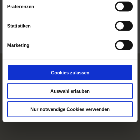
w
Präferenzen
i
l
l
Statistiken
i
g
Marketing
u
n
g
s
Cookies zulassen
a
u
Auswahl erlauben
s
w
a
Nur notwendige Cookies verwenden
h
l