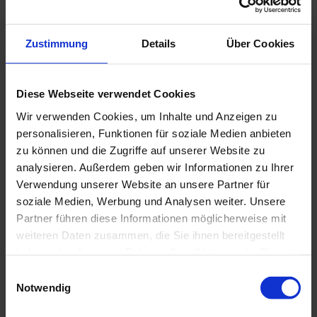
Zustimmung
Details
Über Cookies
In der Nähe
Auf der Karte anschauen
Diese Webseite verwendet Cookies
Wir verwenden Cookies, um Inhalte und Anzeigen zu
personalisieren, Funktionen für soziale Medien anbieten
Sehenswertes
zu können und die Zugriffe auf unserer Website zu
analysieren. Außerdem geben wir Informationen zu Ihrer
Touren
Verwendung unserer Website an unsere Partner für
soziale Medien, Werbung und Analysen weiter. Unsere
Partner führen diese Informationen möglicherweise mit
weiteren Daten zusammen, die Sie ihnen bereitgestellt
Kontaktdaten
haben oder die sie im Rahmen Ihrer Nutzung der Dienste
Unternogg - Königsstraße
gesammelt haben.
E
82442
Saulgrub
- Unternogg
Notwendig
i
Anreise mit dem Auto
n
Anreise mit öffentlichen Verkehrsmitteln