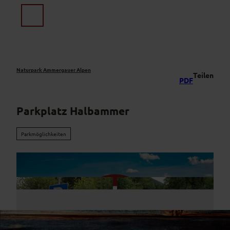
Z
u
Suche
Menü
m
I
n
h
a
Naturpark Ammergauer Alpen
Teilen
PDF
l
t
Parkplatz Halbammer
Parkmöglichkeiten