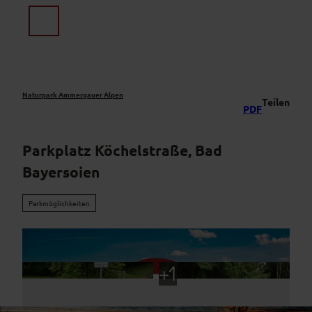
Z
u
Suche
Menü
m
I
n
h
a
Naturpark Ammergauer Alpen
Teilen
PDF
l
t
Parkplatz Köchelstraße, Bad
Bayersoien
Parkmöglichkeiten