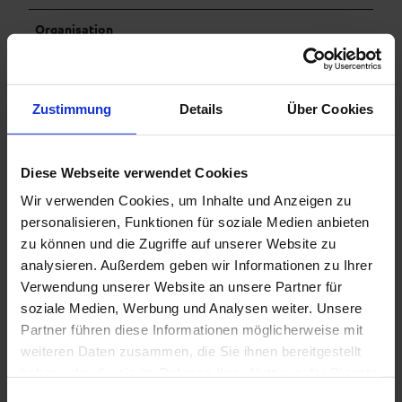
.
.
3
2
Organisation
.
.
Ammergauer Alpen GmbH
p
p
n
n
g
g
Zustimmung
Details
Über Cookies
In der Nähe
Auf der Karte anschauen
Diese Webseite verwendet Cookies
Wir verwenden Cookies, um Inhalte und Anzeigen zu
personalisieren, Funktionen für soziale Medien anbieten
Veranstaltung
zu können und die Zugriffe auf unserer Website zu
analysieren. Außerdem geben wir Informationen zu Ihrer
Sehenswertes
Verwendung unserer Website an unsere Partner für
soziale Medien, Werbung und Analysen weiter. Unsere
Touren
Partner führen diese Informationen möglicherweise mit
weiteren Daten zusammen, die Sie ihnen bereitgestellt
haben oder die sie im Rahmen Ihrer Nutzung der Dienste
gesammelt haben.
E