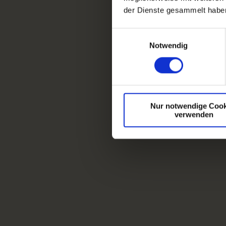
der Dienste gesammelt habe
E
Notwendig
i
n
w
i
l
Nur notwendige Cook
l
verwenden
i
g
u
n
g
s
a
u
s