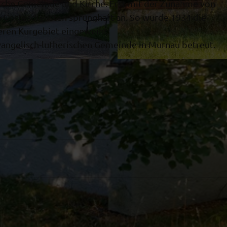
ische Gemeinde und Kirche. Erst mit der Zunahme von
n Gottesdiensten sprunghaft an. So wurde 1934 die
eren Kurgebiet eingeweiht.
vangelisch-lutherischen Gemeinde in Murnau betreut.
© Ammergauer Alpen GmbH