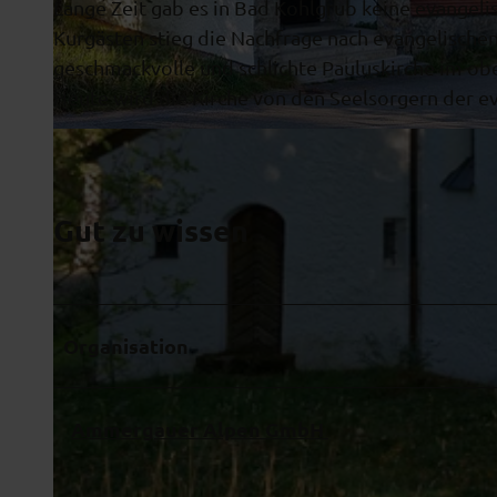
Lange Zeit gab es in Bad Kohlgrub keine evangel
Kurgästen stieg die Nachfrage nach evangelische
geschmackvolle und schlichte Pauluskirche im ob
Heute wird die Kirche von den Seelsorgern der e
© Ammergauer Alpen GmbH
Gut zu wissen
Organisation
Ammergauer Alpen GmbH