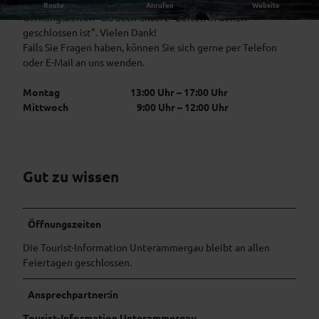
Bitte beachten Sie sowohl die "Saisonal abweichenden
Route
Anrufen
Website
l
Öffnungszeiten" als auch unsere "Zeiten in denen
e
geschlossen ist". Vielen Dank!
i
Falls Sie Fragen haben, können Sie sich gerne per Telefon
D
oder E-Mail an uns wenden.
i
g
Montag 13:00 Uhr – 17:00 Uhr
i
Mittwoch 9:00 Uhr – 12:00 Uhr
t
a
l
C
Gut zu wissen
a
m
e
r
Öffnungszeiten
a
Die Tourist-Information Unterammergau bleibt an allen
Feiertagen geschlossen.
Ansprechpartner:in
Tourist-Information Unterammergau