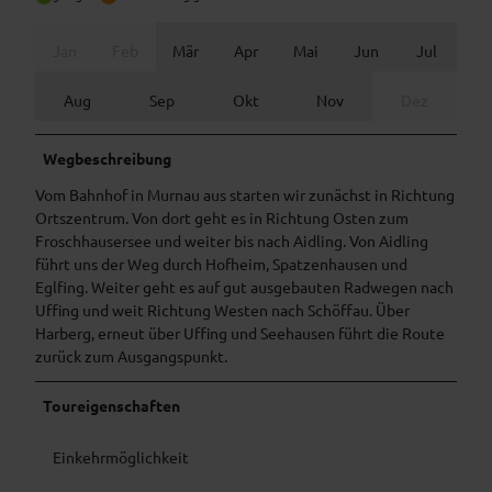
Jan
Feb
Mär
Apr
Mai
Jun
Jul
Aug
Sep
Okt
Nov
Dez
Wegbeschreibung
Vom Bahnhof in Murnau aus starten wir zunächst in Richtung
Ortszentrum. Von dort geht es in Richtung Osten zum
Froschhausersee und weiter bis nach Aidling. Von Aidling
führt uns der Weg durch Hofheim, Spatzenhausen und
Eglfing. Weiter geht es auf gut ausgebauten Radwegen nach
Uffing und weit Richtung Westen nach Schöffau. Über
Harberg, erneut über Uffing und Seehausen führt die Route
zurück zum Ausgangspunkt.
Toureigenschaften
Einkehrmöglichkeit