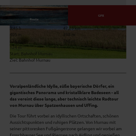
GPX
Route
3:45 h
47,23 km
© mlaessig, Outdooractive Redaktion
© Udo Bernhart, Zugspitz Region
405 m
398 m
636 m
760 m
124 m
Start: Bahnhof Murnau
Ziel: Bahnhof Murnau
© Udo Bernhart, Zugspitz Region
Voralpenländliche Idylle, süße bayerische Dörfer, ein
gigantisches Panorama und kristallklare Badeseen - all
das vereint diese lange, aber technisch leichte Radtour
von Murnau über Spatzenhausen und Uffing.
Die Tour führt vorbei an idyllischen Ortschaften, schönen
Aussichtspunkten und ruhigen Plätzen. Von Murnau mit
seiner pittoresken Fußgängerzone gelangen wir vorbei am
Froschhauser See und Riegsee nach Aidling und genießen