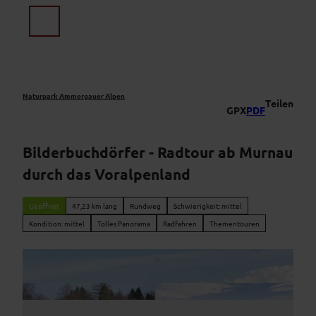
Z
u
Suche
Menü
m
I
n
h
a
Naturpark Ammergauer Alpen
Teilen
GPX
PDF
l
t
Bilderbuchdörfer - Radtour ab Murnau
durch das Voralpenland
Geöffnet
47,23 km lang
Rundweg
Schwierigkeit: mittel
Kondition: mittel
Tolles Panorama
Radfahren
Thementouren