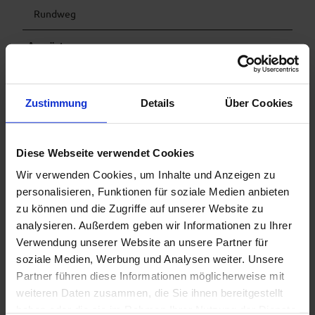
Rundweg
Ausrüstung
Verkehrssicheres Fahrrad, Fahrradhelm, Tages-Radrucksack
(ca. 20 Liter) mit Regenhülle,bequeme Sportschuhe, ggf.
Radschuhe, witterungsangepasste und
Zustimmung
Details
Über Cookies
strapazierfähigeKleidung im Mehrschicht-Prinzip, ggf.
Radtrikot, ggf. Fahrradhandschuhe, Luftpumpe,Fahrrad-
Werkzeug, Sonnen- und Regenschutz, Proviant und
Diese Webseite verwendet Cookies
Trinkwasser, Trinkflasche undpassende Halterung, Erste-
Hilfe-Set, Taschenmesser, Handy, ggf. Handy-Halterung für
Wir verwenden Cookies, um Inhalte und Anzeigen zu
denLenker, ggf. Stirnlampe und Reflektoren, Kartenmaterial
personalisieren, Funktionen für soziale Medien anbieten
zu können und die Zugriffe auf unserer Website zu
Anreise & Parken
analysieren. Außerdem geben wir Informationen zu Ihrer
Anfahrt
Verwendung unserer Website an unsere Partner für
Autobahn A95 München - Garmisch-Partenkirchen bis zur
soziale Medien, Werbung und Analysen weiter. Unsere
Ausfahrt Murnau/Kochel. Nach der Ausfahrt Richtung
Partner führen diese Informationen möglicherweise mit
Murnau halten und der Landstraße bis Murnau am
weiteren Daten zusammen, die Sie ihnen bereitgestellt
Staffelsee folgen.
haben oder die sie im Rahmen Ihrer Nutzung der Dienste