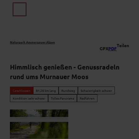
Z
u
Suche
Menü
m
I
n
h
a
Naturpark Ammergauer Alpen
Teilen
GPX
PDF
l
t
Himmlisch genießen - Genussradeln
rund ums Murnauer Moos
Geschlossen
81,28 km lang
Rundweg
Schwierigkeit: schwer
Kondition: sehr schwer
Tolles Panorama
Radfahren