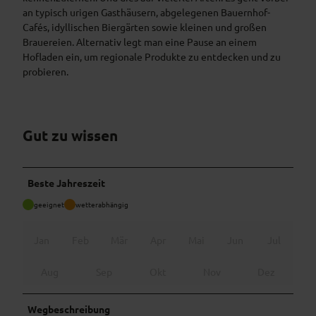
an typisch urigen Gasthäusern, abgelegenen Bauernhof-
Cafés, idyllischen Biergärten sowie kleinen und großen
Brauereien. Alternativ legt man eine Pause an einem
Hofladen ein, um regionale Produkte zu entdecken und zu
probieren.
Gut zu wissen
Beste Jahreszeit
geeignet
wetterabhängig
Jan
Feb
Mär
Apr
Mai
Jun
Jul
Aug
Sep
Okt
Nov
Dez
Wegbeschreibung