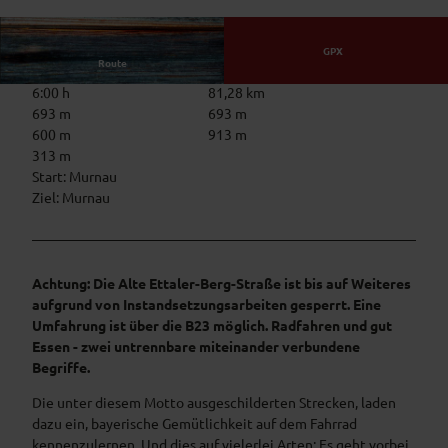
© Julian Rohn, Zugspitz Region GmbH | KI-o
ptimiert |
CC-BY-ND
GPX
Route
6:00 h
81,28 km
693 m
693 m
600 m
913 m
313 m
Start: Murnau
Ziel: Murnau
Achtung: Die Alte Ettaler-Berg-Straße ist bis auf Weiteres
aufgrund von Instandsetzungsarbeiten gesperrt. Eine
Umfahrung ist über die B23 möglich.
Radfahren und gut
Essen - zwei untrennbare miteinander verbundene
Begriffe.
Die unter diesem Motto ausgeschilderten Strecken, laden
dazu ein, bayerische Gemütlichkeit auf dem Fahrrad
kennenzulernen. Und dies auf vielerlei Arten: Es geht vorbei