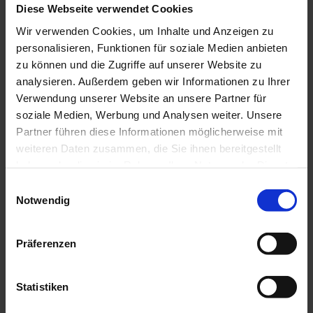
Fahrradhelm
Diese Webseite verwendet Cookies
Tages-Radrucksack (ca. 20 Liter) mit Regenhülle
Wir verwenden Cookies, um Inhalte und Anzeigen zu
bequeme Sportschuhe, ggf. Radschuhe
personalisieren, Funktionen für soziale Medien anbieten
witterungsangepasste und strapazierfähige Kleidung
zu können und die Zugriffe auf unserer Website zu
im Mehrschicht-Prinzip, ggf. Radtrikot, ggf.
analysieren. Außerdem geben wir Informationen zu Ihrer
Fahrradhandschuhe
Luftpumpe, Fahrrad-Werkzeug
Verwendung unserer Website an unsere Partner für
Sonnen- und Regenschutz
soziale Medien, Werbung und Analysen weiter. Unsere
Proviant und Trinkwasser
Partner führen diese Informationen möglicherweise mit
Erste-Hilfe-Set
weiteren Daten zusammen, die Sie ihnen bereitgestellt
Handy, ggf. Handy-Halterung für den Lenker
haben oder die sie im Rahmen Ihrer Nutzung der Dienste
ggf. Stirnlampe und Reflektoren
gesammelt haben.
Kartenmaterial
E
Notwendig
i
n
Anreise & Parken
w
Präferenzen
Öffentliche Verkehrsmittel
i
l
Mit dem Zug an den Bahnhof Murnau.
l
Statistiken
i