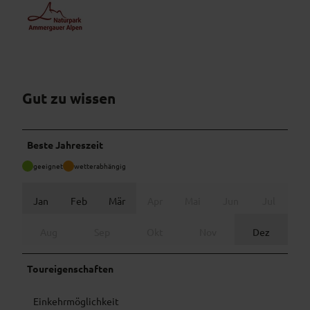
Gut zu wissen
Beste Jahreszeit
geeignet
wetterabhängig
Jan
Feb
Mär
Apr
Mai
Jun
Jul
Aug
Sep
Okt
Nov
Dez
Toureigenschaften
Einkehrmöglichkeit