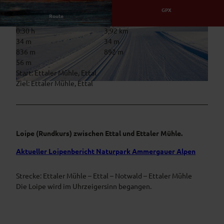
GPX
Route
0:30 h
3,92 km
© Thorsten Unseld, Anton Brey
© Thorsten Unseld, Anton Brey
34 m
34 m
836 m
892 m
56 m
Start: Ettaler Mühle, Ettal
Ziel: Ettaler Mühle, Ettal
© Thorsten Unseld, Naturpark Ammergauer Alpen, AMMERGAUER ALPEN GMBH
Loipe (Rundkurs) zwischen Ettal und Ettaler Mühle.
Aktueller Loipenbericht Naturpark Ammergauer Alpen
Strecke: Ettaler Mühle – Ettal – Notwald – Ettaler Mühle
Die Loipe wird im Uhrzeigersinn begangen.