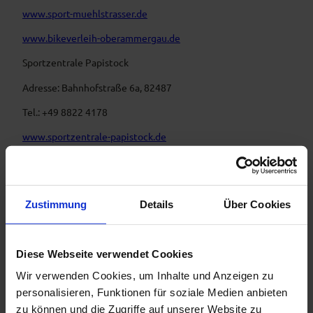
www.sport-muehlstrasser.de
www.bikeverleih-oberammergau.de
Sportzentrale Papistock
Adresse: Bahnhofstraße 6a, 82487
Tel.: +49 8822 4178
www.sportzentrale-papistock.de
Anreise & Parken
Anfahrt
Zustimmung
Details
Über Cookies
A95, B23 Ettal
Diese Webseite verwendet Cookies
Parken
Wir verwenden Cookies, um Inhalte und Anzeigen zu
Parkplätze Ettal oder Parkplatz ehemalige Tankstelle
personalisieren, Funktionen für soziale Medien anbieten
Ettal
zu können und die Zugriffe auf unserer Website zu