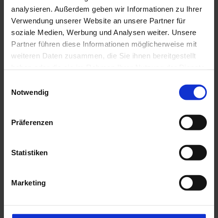
Mehr Informationen HIER
analysieren. Außerdem geben wir Informationen zu Ihrer
Verwendung unserer Website an unsere Partner für
Öffentliche Verkehrsmittel
soziale Medien, Werbung und Analysen weiter. Unsere
Partner führen diese Informationen möglicherweise mit
Bushaltestelle: Ettaler Mühle
weiteren Daten zusammen, die Sie ihnen bereitgestellt
9606 Garmisch-Partenkirchen - Oberammergau - Wieskirche -
Füssen
haben oder die sie im Rahmen Ihrer Nutzung der Dienste
9622 Oberammergau - Ettal - Linderhof (Schloss)
gesammelt haben.
E
Notwendig
Gäste der Ammergauer Alpen Region fahren mit
i
der
elektronischen Gästekarte
bzw.
n
der
KönigsCard
kostenlos mit dem Bus und Bahn.
w
Präferenzen
i
l
l
Statistiken
i
g
Marketing
u
n
Weitere Infos / Links
g