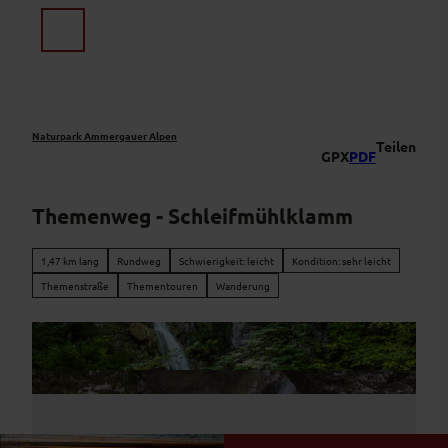
Z
u
Suche
Menü
m
I
n
h
a
Naturpark Ammergauer Alpen
Teilen
GPX
PDF
l
t
Themenweg - Schleifmühlklamm
1,47 km lang
Rundweg
Schwierigkeit: leicht
Kondition: sehr leicht
Themenstraße
Thementouren
Wanderung