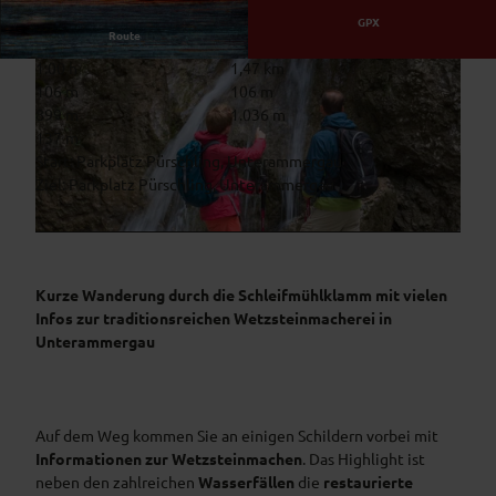
GPX
Route
1:00 h
1,47 km
106 m
106 m
899 m
1.036 m
137 m
Start: Parkplatz Pürschling, Unterammergau
Ziel: Parkplatz Pürschling, Unterammergau
© Erika Spengler, Zugspitz Region GmbH
© Tjomas Bichler, Naturpark Ammergauer Alpen
Kurze Wanderung durch die Schleifmühlklamm mit vielen
Infos zur traditionsreichen Wetzsteinmacherei in
Unterammergau
Auf dem Weg kommen Sie an einigen Schildern vorbei mit
Informationen zur Wetzsteinmachen
. Das Highlight ist
neben den zahlreichen
Wasserfällen
die
restaurierte