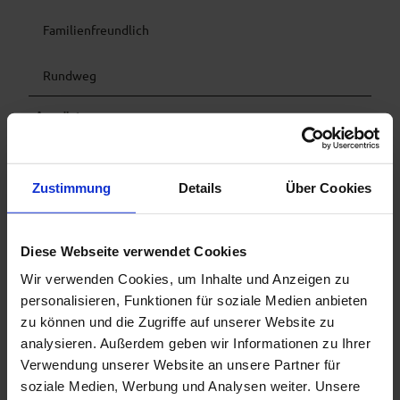
Familienfreundlich
Rundweg
Ausrüstung
Willkommen in der
Naturpark Teststubn!
Bei uns kannst Du
Wanderstöcke, Tagesrucksäcke, Kinderkraxen und Grödeln
Zustimmung
Details
Über Cookies
namhafter Hersteller ausgiebig testen, bevor Du Dich für
einen Kauf entscheidest. Lass Dich von unserem Team
beraten, um das bestmögliche Outdoor-Abenteuer zu
Diese Webseite verwendet Cookies
erleben. Unsere
Naturpark Teststubn
findest Du in den
Touristinformationen
Bad Bayersoien
und
Bad
Wir verwenden Cookies, um Inhalte und Anzeigen zu
Kohlgrub
und im
Drahtesel Verleih Lukas Spindler
in
personalisieren, Funktionen für soziale Medien anbieten
Oberammergau.
zu können und die Zugriffe auf unserer Website zu
Mehr Informationen:
www.ammergauer-alpen.de/teststubn
analysieren. Außerdem geben wir Informationen zu Ihrer
Verwendung unserer Website an unsere Partner für
soziale Medien, Werbung und Analysen weiter. Unsere
Anreise & Parken