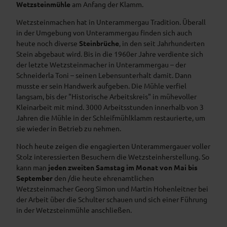
Wetzsteinmühle
am Anfang der Klamm.
Wetzsteinmachen hat in Unterammergau Tradition. Überall
in der Umgebung von Unterammergau finden sich auch
heute noch diverse
Steinbrüche
, in den seit Jahrhunderten
Stein abgebaut wird. Bis in die 1960er Jahre verdiente sich
der letzte Wetzsteinmacher in Unterammergau – der
Schneiderla Toni – seinen Lebensunterhalt damit. Dann
musste er sein Handwerk aufgeben. Die Mühle verfiel
langsam, bis der "Historische Arbeitskreis" in mühevoller
Kleinarbeit mit mind. 3000 Arbeitsstunden innerhalb von 3
Jahren die Mühle in der Schleifmühlklamm restaurierte, um
sie wieder in Betrieb zu nehmen.
Noch heute zeigen die engagierten Unterammergauer voller
Stolz interessierten Besuchern die Wetzsteinherstellung. So
kann man
jeden zweiten Samstag im Monat von Mai bis
September
den /die heute ehrenamtlichen
Wetzsteinmacher Georg Simon und Martin Hohenleitner bei
der Arbeit über die Schulter schauen und sich einer Führung
in der Wetzsteinmühle anschließen.