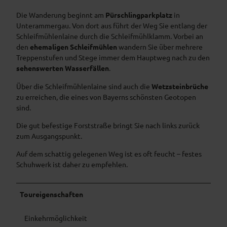
Die Wanderung beginnt am
Pürschlingparkplatz
in
Unterammergau. Von dort aus führt der Weg Sie entlang der
Schleifmühlenlaine durch die Schleifmühlklamm. Vorbei an
den
ehemaligen Schleifmühlen
wandern Sie über mehrere
Treppenstufen und Stege immer dem Hauptweg nach zu den
sehenswerten Wasserfällen
.
Über die Schleifmühlenlaine sind auch die
Wetzsteinbrüche
zu erreichen, die eines von Bayerns schönsten Geotopen
sind.
Die gut befestige Forststraße bringt Sie nach links zurück
zum Ausgangspunkt.
Auf dem schattig gelegenen Weg ist es oft feucht – festes
Schuhwerk ist daher zu empfehlen.
Toureigenschaften
Einkehrmöglichkeit