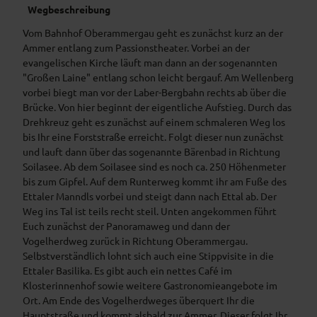
Wegbeschreibung
Vom Bahnhof Oberammergau geht es zunächst kurz an der
Ammer entlang zum Passionstheater. Vorbei an der
evangelischen Kirche läuft man dann an der sogenannten
"Großen Laine" entlang schon leicht bergauf. Am Wellenberg
vorbei biegt man vor der Laber-Bergbahn rechts ab über die
Brücke. Von hier beginnt der eigentliche Aufstieg. Durch das
Drehkreuz geht es zunächst auf einem schmaleren Weg los
bis Ihr eine Forststraße erreicht. Folgt dieser nun zunächst
und lauft dann über das sogenannte Bärenbad in Richtung
Soilasee. Ab dem Soilasee sind es noch ca. 250 Höhenmeter
bis zum Gipfel. Auf dem Runterweg kommt ihr am Fuße des
Ettaler Manndls vorbei und steigt dann nach Ettal ab. Der
Weg ins Tal ist teils recht steil. Unten angekommen führt
Euch zunächst der Panoramaweg und dann der
Vogelherdweg zurück in Richtung Oberammergau.
Selbstverständlich lohnt sich auch eine Stippvisite in die
Ettaler Basilika. Es gibt auch ein nettes Café im
Klosterinnenhof sowie weitere Gastronomieangebote im
Ort. Am Ende des Vogelherdweges überquert Ihr die
Hauptstraße und kommt alsbald zur Ammer. Dieser folgt Ihr