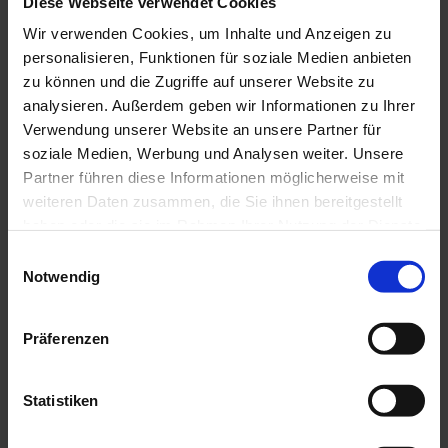
Diese Webseite verwendet Cookies
Touristinformationen Bad Bayersoien und Bad Kohlgrub und
Wir verwenden Cookies, um Inhalte und Anzeigen zu
im Drahtesel Verleih Lukas Spindler in Oberammergau
personalisieren, Funktionen für soziale Medien anbieten
Mehr Informationen:
www.ammergauer-alpen.de/teststubn
zu können und die Zugriffe auf unserer Website zu
analysieren. Außerdem geben wir Informationen zu Ihrer
Verwendung unserer Website an unsere Partner für
Anreise & Parken
soziale Medien, Werbung und Analysen weiter. Unsere
Anfahrt
Partner führen diese Informationen möglicherweise mit
Über die B23 nach Oberammergau
weiteren Daten zusammen, die Sie ihnen bereitgestellt
Parken
haben oder die sie im Rahmen Ihrer Nutzung der Dienste
Parken kannst Du beispielsweise direkt am Oberammergauer
gesammelt haben.
E
Bahnhof (wenige Parkplätze vorhanden)
Notwendig
i
Ansonsten in der Eugen-Papst-Straße oder direkt im
n
Ortszentrum.
w
Präferenzen
i
Öffentliche Verkehrsmittel
l
Der Startpunkt dieser Tour ist bequem mit der Bahn
l
Statistiken
erreichbar.
i
Alle Informationen erhältst du hier:
g