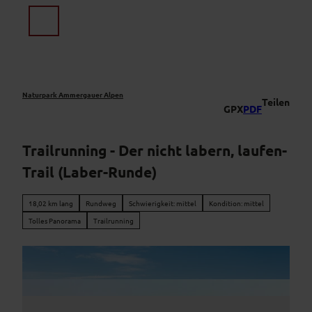
Z
u
Suche
Menü
m
I
n
h
a
Naturpark Ammergauer Alpen
Teilen
GPX
PDF
l
t
Trailrunning - Der nicht labern, laufen-
Trail (Laber-Runde)
18,02 km lang
Rundweg
Schwierigkeit: mittel
Kondition: mittel
Tolles Panorama
Trailrunning