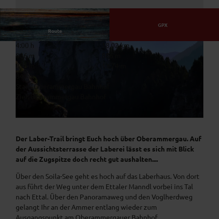
GPX
Route
4:00 h
18,02 km
886 m
886 m
833 m
1.674 m
841 m
Start: Oberammergau Bahnhof
Ziel: Oberammergau Bahnhof
© Simon Bauer, Naturpark Ammergauer Alpen e.V.
© Thorsten Unseld, Thomas Bichler, Best of Wandern
Der Laber-Trail bringt Euch hoch über Oberammergau. Auf
der Aussichtsterrasse der Laberei lässt es sich mit Blick
auf die Zugspitze doch recht gut aushalten....
Über den Soila-See geht es hoch auf das Laberhaus. Von dort
aus führt der Weg unter dem Ettaler Manndl vorbei ins Tal
nach Ettal. Über den Panoramaweg und den Voglherdweg
gelangt Ihr an der Ammer entlang wieder zum
Ausgangspunkt am Oberammergauer Bahnhof.