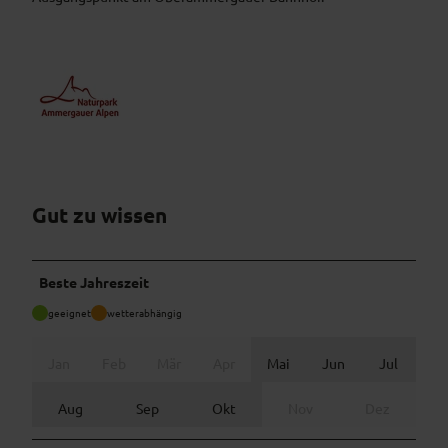
Gut zu wissen
Beste Jahreszeit
geeignet
wetterabhängig
Jan
Feb
Mär
Apr
Mai
Jun
Jul
Aug
Sep
Okt
Nov
Dez