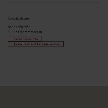
Kontaktdaten
Bahnhofstraße
82487
Oberammergau
Anreise mit dem Auto
Anreise mit öffentlichen Verkehrsmitteln