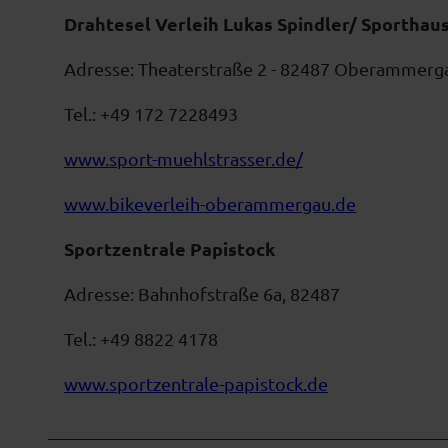
w
Drahtesel Verleih Lukas Spindler/ Sporthau
a
h
Adresse: Theaterstraße 2 - 82487 Oberammerg
l
Tel.: +49 172 7228493
www.sport-muehlstrasser.de/
www.bikeverleih-oberammergau.de
Sportzentrale Papistock
Adresse: Bahnhofstraße 6a, 82487
Tel.: +49 8822 4178
www.sportzentrale-papistock.de