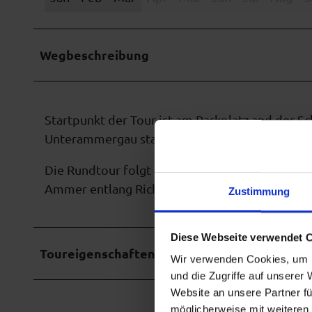
Wegbeschreibung
Startpunkt der Tour ist am Parkplatz and der Sc
Unterammergau starten oder von den Parkplät
Die Rundtour folgt der Schleifmühlenlaine Ric
Ammer entlang Richtung Unterammergau.
Zustimmung
Diese Webseite verwendet 
Toureigenschaften
Wir verwenden Cookies, um I
und die Zugriffe auf unserer
Website an unsere Partner fü
möglicherweise mit weiteren