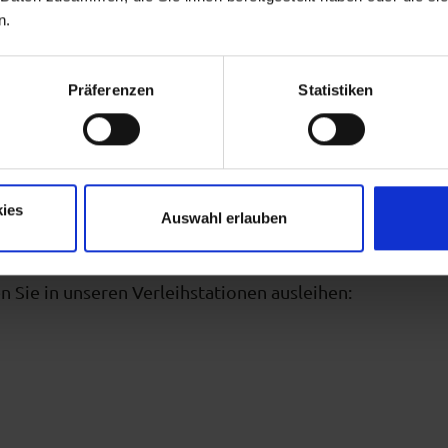
n.
Präferenzen
Statistiken
ies
Auswahl erlauben
licher Wintertag im Naturpark Ammergauer
pment wie Grödeln (Spikes für Wanderschuhe), Wanders
n Sie in unseren Verleihstationen ausleihen: