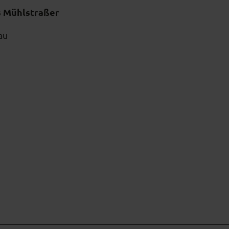
s Mühlstraßer
au