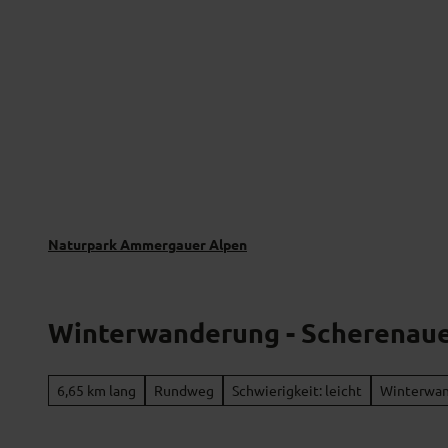
Z
Naturverträglich unterwegs
Naturpar
u
m
I
n
h
a
l
t
Naturpark Ammergauer Alpen
Winterwanderung - Scherenau
6,65 km lang
Rundweg
Schwierigkeit: leicht
Winterwa