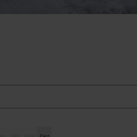
ep
Okt
Nov
Dez