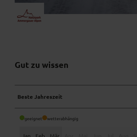
© Ammergauer Alpen GmbH
Gut zu wissen
Beste Jahreszeit
geeignet
wetterabhängig
Jan
Feb
Mär
Apr
Mai
Jun
Jul
Aug
S