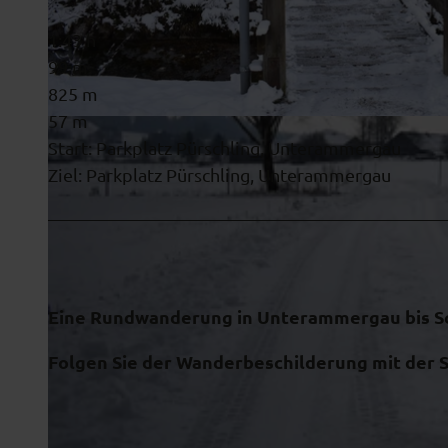
1:43 h
99 m
825 m
57 m
© Ammergauer Alpen GmbH
Start: Parkplatz Pürschling, Unterammergau
Ziel: Parkplatz Pürschling, Unterammergau
Eine Rundwanderung in Unterammergau bis S
Folgen Sie der Wanderbeschilderung mit der
S