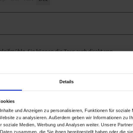
hleifmühle. Sie können die Tour auch direkt von
zen beim Steckenberg.
htung Scherenau. Der Weg zurück folgt ab Scherenau der
Details
Cookies
nhalte und Anzeigen zu personalisieren, Funktionen für soziale
 Website zu analysieren. Außerdem geben wir Informationen zu 
r soziale Medien, Werbung und Analysen weiter. Unsere Partner
 Daten zusammen, die Sie ihnen bereitgestellt haben oder die s