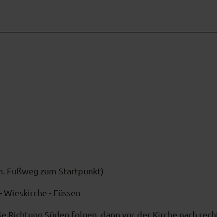
n. Fußweg zum Startpunkt)
 Wieskirche - Füssen
 Richtung Süden folgen, dann vor der Kirche nach rech