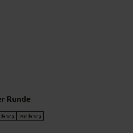
k erleben
Naturpark verstehen
Naturpark
er Runde
nderung
Wanderung