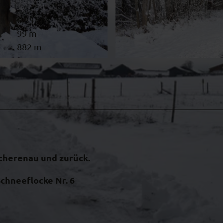
6,65 km
99 m
882 m
© Ammergauer Alpen GmbH
cherenau und zurück.
chneeflocke Nr. 6