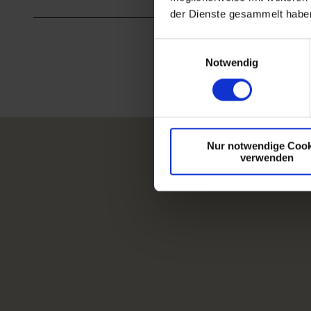
der Dienste gesammelt habe
E
Notwendig
i
n
w
i
l
Nur notwendige Cook
l
verwenden
i
g
u
n
g
s
a
u
s