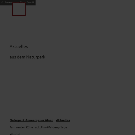
Z
© Ammergauer Alpen GmbH
u
Suche
Menü
m
I
n
h
a
Aktuelles
l
t
aus dem Naturpark
Naturpark Ammergauer Alpen
Aktuelles
Farn runter, Kühe rauf. Alm-Weidenpflege
Hörnle!