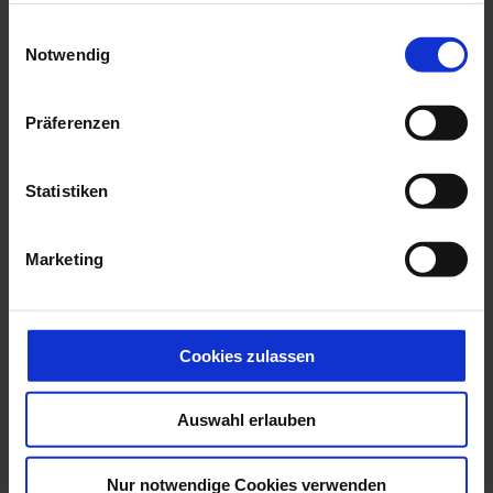
gesammelt haben.
E
Notwendig
i
n
w
Präferenzen
i
l
l
Statistiken
i
g
Marketing
u
n
g
s
Cookies zulassen
a
u
Auswahl erlauben
s
w
a
Nur notwendige Cookies verwenden