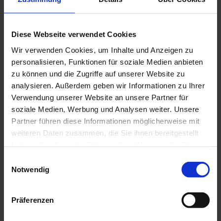
Diese Webseite verwendet Cookies
Wir verwenden Cookies, um Inhalte und Anzeigen zu
personalisieren, Funktionen für soziale Medien anbieten
zu können und die Zugriffe auf unserer Website zu
analysieren. Außerdem geben wir Informationen zu Ihrer
Verwendung unserer Website an unsere Partner für
© Naturpark Ammergauer Alpen e. V.
soziale Medien, Werbung und Analysen weiter. Unsere
Partner führen diese Informationen möglicherweise mit
weiteren Daten zusammen, die Sie ihnen bereitgestellt
haben oder die sie im Rahmen Ihrer Nutzung der Dienste
gesammelt haben.
E
Notwendig
i
n
w
Präferenzen
i
l