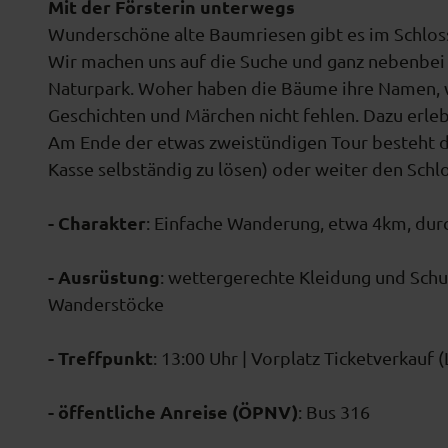
Mit der Försterin unterwegs
h
Wunderschöne alte Baumriesen gibt es im Schloss
e
Wir machen uns auf die Suche und ganz nebenbei 
n
Naturpark. Woher haben die Bäume ihre Namen, wa
d
Geschichten und Märchen nicht fehlen. Dazu erlebe
e
Am Ende der etwas zweistündigen Tour besteht die
B
Kasse selbständig zu lösen) oder weiter den Schl
u
c
- Charakter
: Einfache Wanderung, etwa 4km, dur
h
e
- Ausrüstung
: wettergerechte Kleidung und Schu
i
Wanderstöcke
m
S
- Treffpunkt
: 13:00 Uhr | Vorplatz Ticketverkauf
c
h
- öffentliche Anreise (ÖPNV)
: Bus 316
l