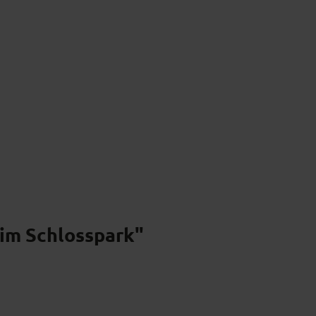
k erleben
Naturpark verstehen
Naturpark
 im Schlosspark"