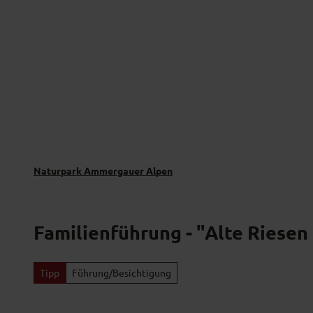
Z
Naturverträglich unterwegs
Naturpar
u
m
I
n
h
a
l
t
Naturpark Ammergauer Alpen
Familienführung - "Alte Riesen
Tipp
Führung/Besichtigung