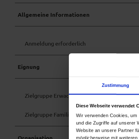
i
Allgemeine Informationen
t
B
l
i
Anmeldung erforderlich
c
k
a
Eignung
u
f
Zustimmung
v
Zielgruppe Erwachsene
e
Diese Webseite verwendet 
r
Zielgruppe Familien
s
Wir verwenden Cookies, um I
und die Zugriffe auf unserer
c
Website an unsere Partner fü
h
Organisation
möglicherweise mit weiteren