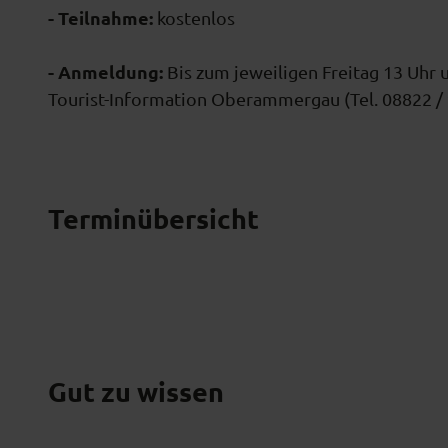
o
- Teilnahme:
kostenlos
s
s
- Anmeldung:
Bis zum jeweiligen Freitag 13 Uh
p
Tourist-Information Oberammergau (Tel. 08822 /
a
r
k
L
Terminübersicht
i
n
d
e
r
h
Gut zu wissen
o
f
m