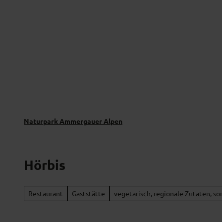
Z
Naturverträglich unterwegs
Naturpar
u
m
I
n
h
a
l
t
Naturpark Ammergauer Alpen
Hörbis
Restaurant
Gaststätte
vegetarisch, regionale Zutaten, so