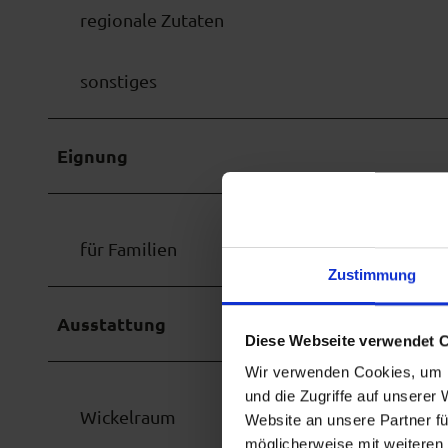
(
p
regionale Zutaten
1
g
1
sonstiges
)
.
j
Eignung
p
g
für Familien
Zustimmung
Ausstattung
Diese Webseite verwendet 
Wir verwenden Cookies, um I
und die Zugriffe auf unserer
Wickelraum
Website an unsere Partner fü
möglicherweise mit weiteren