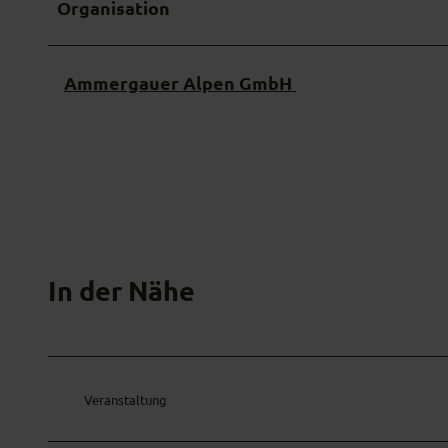
w
Organisation
a
h
l
Ammergauer Alpen GmbH
In der Nähe
Veranstaltung