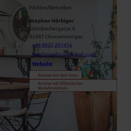
Pächter/Betreiber
Stephan Hörbiger
Steinbachergasse 4
82487
Oberammergau
+49 8822 201456
hoerbisimbiss@gmail.com
Website
Anreise mit dem Auto
Anreise mit öffentlichen
Verkehrsmitteln