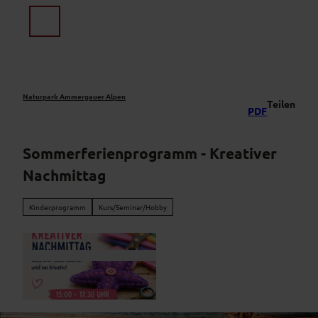
Z
u
Suche
Menü
m
I
n
h
a
Naturpark Ammergauer Alpen
Teilen
PDF
l
t
Sommerferienprogramm - Kreativer
Nachmittag
Kinderprogramm
Kurs/Seminar/Hobby
© vroni Moosburger