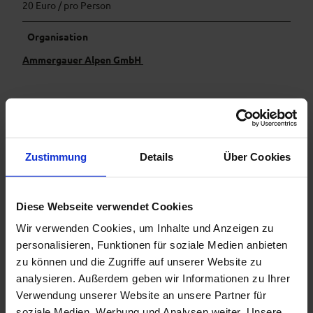
20 Euro / pro Person
Organisation
Ammergauer Alpen GmbH
In der Nähe
Auf der Karte anschauen
Zustimmung
Details
Über Cookies
Veranstaltung
Diese Webseite verwendet Cookies
Wir verwenden Cookies, um Inhalte und Anzeigen zu
Essen & Trinken
personalisieren, Funktionen für soziale Medien anbieten
zu können und die Zugriffe auf unserer Website zu
analysieren. Außerdem geben wir Informationen zu Ihrer
Veranstaltungsort
Verwendung unserer Website an unsere Partner für
soziale Medien, Werbung und Analysen weiter. Unsere