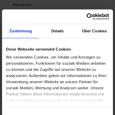
Abendessen
Catering
Abholservice
Zustimmung
Details
Über Cookies
Lieferservice
Diese Webseite verwendet Cookies
Sonstiges
Wir verwenden Cookies, um Inhalte und Anzeigen zu
personalisieren, Funktionen für soziale Medien anbieten
Tiere (Hunde) erlaubt
zu können und die Zugriffe auf unserer Website zu
analysieren. Außerdem geben wir Informationen zu Ihrer
Hygiene- und Infektionsschutzmaßnahmen
Verwendung unserer Website an unsere Partner für
soziale Medien, Werbung und Analysen weiter. Unsere
Abstandsregelung
Partner führen diese Informationen möglicherweise mit
weiteren Daten zusammen, die Sie ihnen bereitgestellt
Aushang Hinweisschilder
haben oder die sie im Rahmen Ihrer Nutzung der Dienste
gesammelt haben.
E