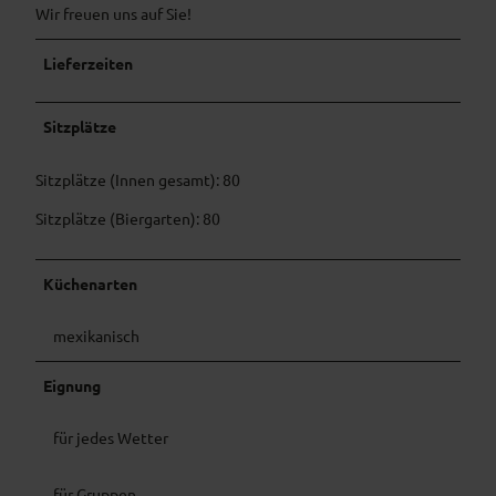
4
Wir freuen uns auf Sie!
1
7
1
7
4
6
2
3
Lieferzeiten
9
_
2
6
n
_
2
Sitzplätze
.
n
5
j
.
6
p
j
Sitzplätze (Innen gesamt): 80
_
g
p
n
Sitzplätze (Biergarten): 80
g
.
j
Küchenarten
p
g
mexikanisch
Eignung
für jedes Wetter
für Gruppen