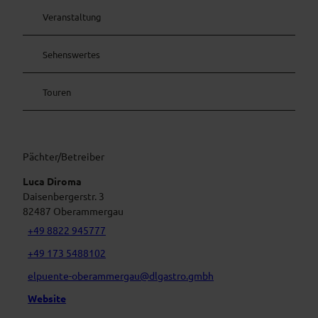
Veranstaltung
Sehenswertes
Touren
Pächter/Betreiber
Luca Diroma
Daisenbergerstr. 3
82487
Oberammergau
+49 8822 945777
+49 173 5488102
elpuente-oberammergau@dlgastro.gmbh
Website