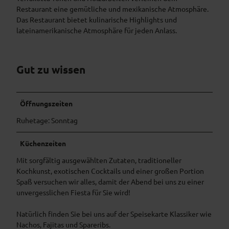
0
Restaurant eine gemütliche und mexikanische Atmosphäre.
6
1
0
Das Restaurant bietet kulinarische Highlights und
7
8
8
lateinamerikanische Atmosphäre für jeden Anlass.
1
6
4
1
9
1
1
8
0
_
_
Gut zu wissen
8
3
7
2
6
2
6
8
4
Öffnungszeiten
7
9
8
_
4
2
Ruhetage: Sonntag
2
9
4
5
0
4
Küchenzeiten
2
7
5
1
Mit sorgfältig ausgewählten Zutaten, traditioneller
5
7
2
Kochkunst, exotischen Cocktails und einer großen Portion
1
1
1
Spaß versuchen wir alles, damit der Abend bei uns zu einer
0
5
6
unvergesslichen Fiesta für Sie wird!
4
2
0
2
1
6
Natürlich finden Sie bei uns auf der Speisekarte Klassiker wie
2
8
8
Nachos, Fajitas und Spareribs.
0
9