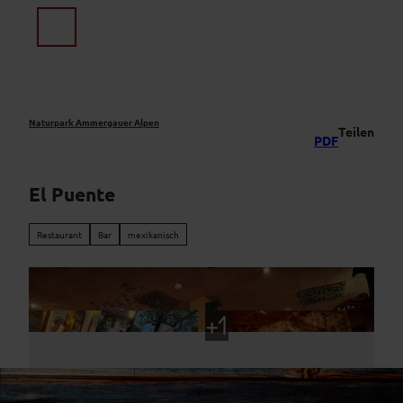
Z
u
Suche
Menü
m
I
n
h
a
Naturpark Ammergauer Alpen
Teilen
PDF
l
t
El Puente
Restaurant
Bar
mexikanisch