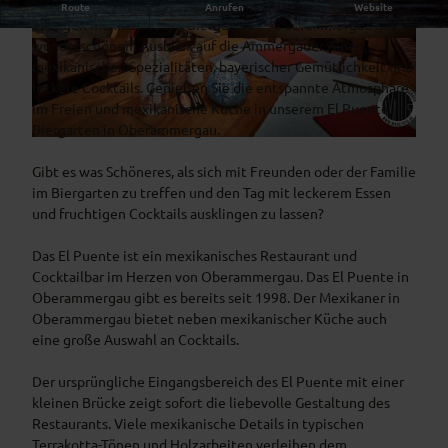
Sommerzeit – ist Biergartenzeit. Freuen Sie sich auf den
Route
Anrufen
Website
einzigen mexikanischen Biergarten in Oberammergau mit
wunderschönem Ausblick auf die Ammergauer Alpen,
3
3
mexikanischen Spezialitäten, bayerischer Gemütlichkeit und
5
0
leckere Cocktails. Genießen Sie die entspannte Atmosphäre
0
5
im Freien und mexikanische Küche in unserem El Puente
2
4
Biergarten in Oberammergau.
5
5
6
0
1
6
Gibt es was Schöneres, als sich mit Freunden oder der Familie
4
3
6
im Biergarten zu treffen und den Tag mit leckerem Essen
8
7
5
und fruchtigen Cocktails ausklingen zu lassen?
8
4
9
_
_
6
Das El Puente ist ein mexikanisches Restaurant und
5
5
8
Cocktailbar im Herzen von Oberammergau. Das El Puente in
7
3
1
Oberammergau gibt es bereits seit 1998. Der Mexikaner in
2
3
_
Oberammergau bietet neben mexikanischer Küche auch
1
0
2
eine große Auswahl an Cocktails.
4
9
1
2
2
6
Der ursprüngliche Eingangsbereich des El Puente mit einer
5
3
0
kleinen Brücke zeigt sofort die liebevolle Gestaltung des
3
4
0
Restaurants. Viele mexikanische Details in typischen
1
8
1
Terrakotta-Tönen und Holzarbeiten verleihen dem
6
8