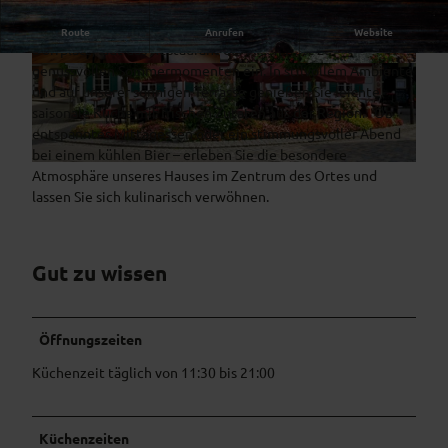
Mitten im Herzen von Oberammergau, direkt am idyllischen
Route
Anrufen
Website
Dorfplatz, lädt das Restaurant der Alten Post zu
genussvollen Sommermomenten ein. In stilvollem Ambiente
© KI-optimiert
© KI-optimiert
und auf unserer sonnigen Terrasse genießen Sie leichte,
saisonale Küche mit frischen Zutaten aus der Region. Ob
entspanntes Mittagessen oder ein stimmungsvoller Abend
bei einem kühlen Bier – erleben Sie die besondere
© Josef Hexmann
Atmosphäre unseres Hauses im Zentrum des Ortes und
lassen Sie sich kulinarisch verwöhnen.
Gut zu wissen
Öffnungszeiten
Küchenzeit täglich von 11:30 bis 21:00
Küchenzeiten