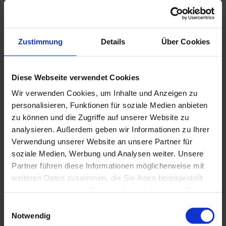
Ausstattung
Busparkplatz am Haus
Zustimmung
Details
Über Cookies
Fahrradstellplätze
Diese Webseite verwendet Cookies
Gästezimmer
Wir verwenden Cookies, um Inhalte und Anzeigen zu
Wickelraum
personalisieren, Funktionen für soziale Medien anbieten
zu können und die Zugriffe auf unserer Website zu
analysieren. Außerdem geben wir Informationen zu Ihrer
PKW-Parkplatz am Haus
Verwendung unserer Website an unsere Partner für
soziale Medien, Werbung und Analysen weiter. Unsere
Freies WLAN
Partner führen diese Informationen möglicherweise mit
weiteren Daten zusammen, die Sie ihnen bereitgestellt
Regionale Angebote
haben oder die sie im Rahmen Ihrer Nutzung der Dienste
Heimisches Bier, Heimisches Wild, Produkte vom
gesammelt haben.
E
Landwirt/Direktvermarkter
Notwendig
i