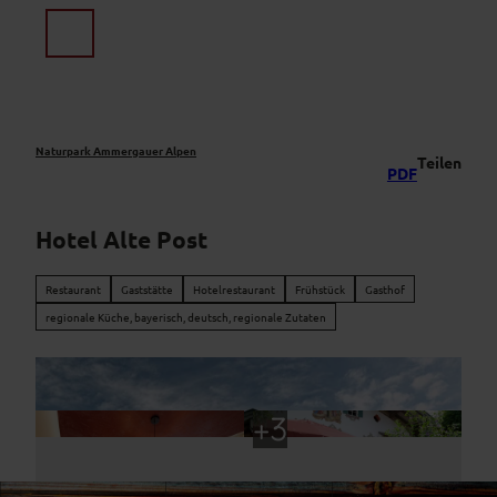
Z
u
Suche
Menü
m
I
n
h
a
Naturpark Ammergauer Alpen
Teilen
PDF
l
t
Hotel Alte Post
Restaurant
Gaststätte
Hotelrestaurant
Frühstück
Gasthof
regionale Küche, bayerisch, deutsch, regionale Zutaten