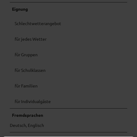
Eignung
Schlechtwetterangebot
für jedes Wetter
für Gruppen
für Schulklassen
für Familien
für Individualgäste
Fremdsprachen
Deutsch, Englisch