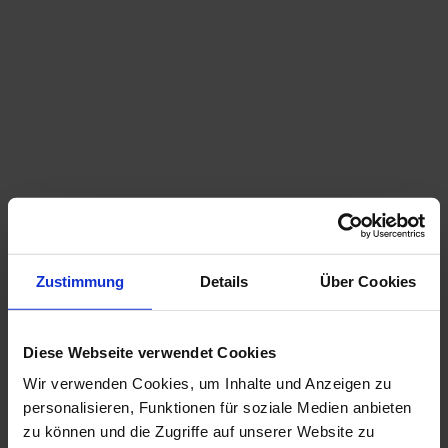
m
auer
Alpen
e.V.
m
e
r
t
a
l
M
o
n
i
Zustimmung
Details
Über Cookies
© Na
t
turpa
rk Am
merg
o
auer
Alpen
e. V.,
r
Klaus
Diese Webseite verwendet Cookies
Pukall
i
n
Wir verwenden Cookies, um Inhalte und Anzeigen zu
g
personalisieren, Funktionen für soziale Medien anbieten
zu können und die Zugriffe auf unserer Website zu