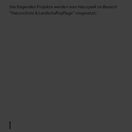
Die folgenden Projekte werden vom Naturpark im Bereich
"Naturschutz & Landschaftspflege" umgesetzt:
T
e
a
m
© Na
A
turpa
rk Am
merg