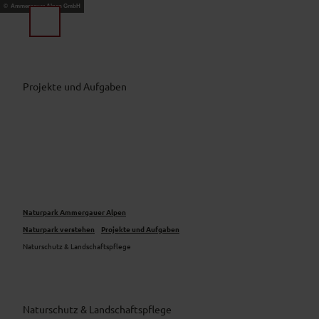
Z
© Ammergauer Alpen GmbH
u
Suche
Menü
m
I
n
h
Projekte und Aufgaben
a
l
t
Naturpark Ammergauer Alpen
Naturpark verstehen
Projekte und Aufgaben
Naturschutz & Landschaftspflege
Naturschutz & Landschaftspflege