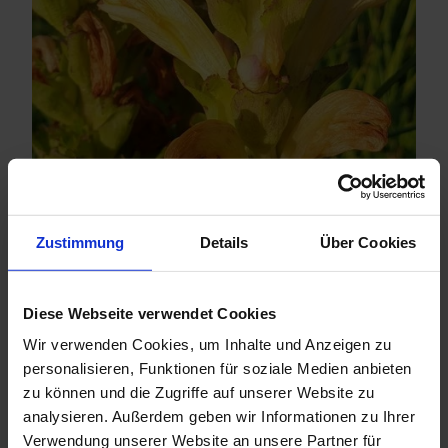
© Naturpark Ammergauer Alpen e.V., Foto: Klaus Pukall
Zahlreiche Orchideenarten, Lungenenzian, Moorenzian und
die Prachtnelke sind nur einige Vertreter der Flora im
Zustimmung
Details
Über Cookies
Naturpark Ammergauer Alpen Eine der größten
Besonderheiten ist das gelb blühende Karlszepter, das an
Standorten wie Moorwiesen und feuchten Wegrändern
wächst und hier im Naturpark sein größten Vorkommen in
Diese Webseite verwendet Cookies
Deutschland hat. Das mehrjährige Karlszepter, auch
Wir verwenden Cookies, um Inhalte und Anzeigen zu
Moorkönig oder König-Karls-Läusekraut genannt, gehört zur
personalisieren, Funktionen für soziale Medien anbieten
Gattung der Läusekräuter aus der Familie der
Braunwurzgewächse. Es wurde nach dem schwedischen
zu können und die Zugriffe auf unserer Website zu
König Karl XII. benannt. Die Flächen mit Vorkommen des
analysieren. Außerdem geben wir Informationen zu Ihrer
Karlszepters dürfen erst ab Ende September/Oktober durch
Verwendung unserer Website an unsere Partner für