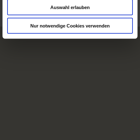
u
Auswahl erlauben
s
w
a
Nur notwendige Cookies verwenden
h
l
U
r
l
a
u