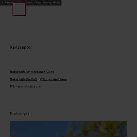
Z
© Ammergauer Alpen GmbH, Foto: Manfred Müller
u
Suche
Menü
m
I
n
h
a
Karlszepter
l
t
Naturpark Ammergauer Alpen
Naturpark-Vielfalt
Pflanzen und Tiere
Pflanzen
Karlszepter
Karlszepter