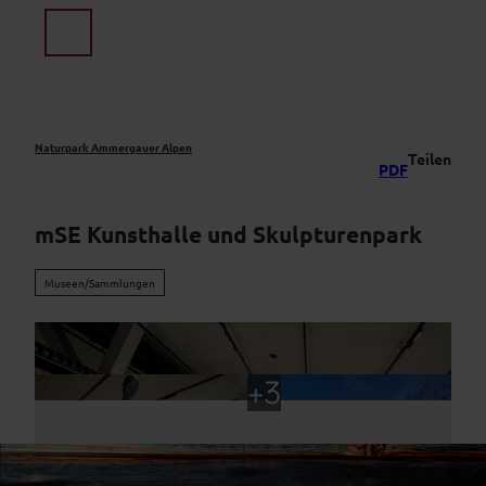
Z
u
Suche
Menü
m
I
n
h
a
Naturpark Ammergauer Alpen
Teilen
PDF
l
t
mSE Kunsthalle und Skulpturenpark
Museen/Sammlungen