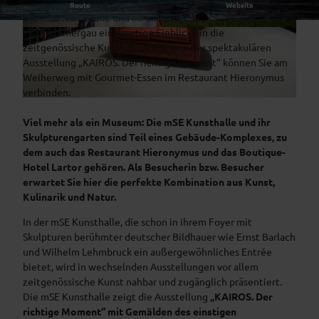
Kunst-Hochgenuss im Naturpark Ammergauer Alpen
Route
Website
Die mSE Kunsthalle und ihr Skulpturenpark bieten in
Unterammergau einzigartige Einblicke in die
© mSE Kunsthalle
© mSE Kunsthalle
zeitgenössische Kunst. Einen Besuch der spektakulären
Ausstellung „KAIROS. Der richtige Moment“ können Sie am
Weiherweg mit Gourmet-Essen im Restaurant Hieronymus
verbinden.
© mSE Kunsthalle
Viel mehr als ein Museum: Die mSE Kunsthalle und ihr
Skulpturengarten sind Teil eines Gebäude-Komplexes, zu
dem auch das Restaurant Hieronymus und das Boutique-
Hotel Lartor gehören. Als Besucherin bzw. Besucher
erwartet Sie hier die perfekte Kombination aus Kunst,
Kulinarik und Natur.
In der mSE Kunsthalle, die schon in ihrem Foyer mit
Skulpturen berühmter deutscher Bildhauer wie Ernst Barlach
und Wilhelm Lehmbruck ein außergewöhnliches Entrée
bietet, wird in wechselnden Ausstellungen vor allem
zeitgenössische Kunst nahbar und zugänglich präsentiert.
Die mSE Kunsthalle zeigt die Ausstellung
„KAIROS. Der
richtige Moment“ mit Gemälden des einstigen