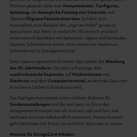
Vitrinen gepackt sieht man
Hampelmänner
,
Tierfiguren
,
Spielzeug
, die
bewegliche Festung von Scharnitz
und
überaus
filigrane Feinschnitzereien
. Es lohnt sich
hinzusehen, zum Beispiel die „Jagd am Kofel“ genau zu
betrachten. Das Werk ist vielleicht 50 cm hoch und doch
eindrucksvoll bevölkert mit beherzten Jägern und behänden
Gämsen. Schnitzkunst meint nicht immer nur Madonnen,
Schnitzkunst ist Sozialgeschichte!
Einen spannungsreichen Kontrast dazu bildet die
Abteilung
des 20. Jahrhunderts
. Sie setzt auf wenige aber
ausdrucksstarke Exponate
, auf
Medieneinsatz
mit
Diashows
und dem
Computerterminal
, an dem der Gast zum
Forscher in Sachen Schnitzkunst wird.
Das Dachgeschoss bietet einen schönen Rahmen für
Sonderaustellungen
und die sind ganz im Sinne des
integrativen Konzepts von alt und neu, nah und fern, mal
weltweit und mal volkskundlich orientiert. Dieses Museum
geht behutsam mit Kunst um und lehrt Altes neu zu sehen.
Hinweis für KönigsCard-Inhaber: