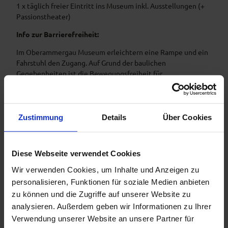
1 x täglich freier Eintritt ins Museum inkl. Ausstellungen (+
Passionstheater)
Info zur Barrierefreiheit:
Im Oberammergau Museum erleichtern eine Rampe und ein
Fahrstuhl den Zugang. Auf Grund der baulichen
Gegebenheiten ist die Bewegungsfreiheit für
Rollstuhlfahrer eingeschränkt. Ein Behinderten-WC ist vor
Ort
Zustimmung
Details
Über Cookies
Gut zu wissen
Diese Webseite verwendet Cookies
Wir verwenden Cookies, um Inhalte und Anzeigen zu
Öffnungszeiten
personalisieren, Funktionen für soziale Medien anbieten
zu können und die Zugriffe auf unserer Website zu
Ansprechpartner:in
analysieren. Außerdem geben wir Informationen zu Ihrer
Verwendung unserer Website an unsere Partner für
Oberammergau Museum