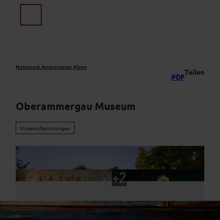
Z
u
Suche
Menü
m
I
n
h
a
Naturpark Ammergauer Alpen
Teilen
PDF
l
t
Oberammergau Museum
Museen/Sammlungen