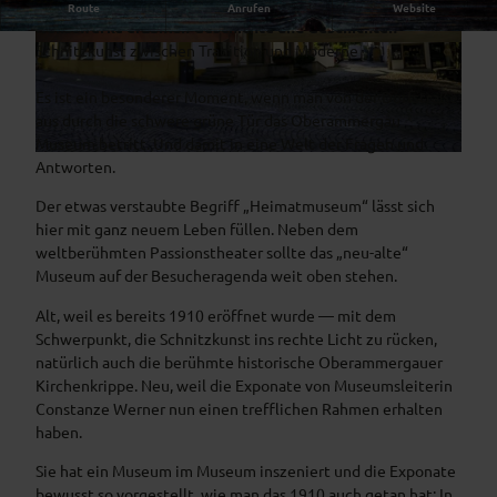
Die beeindruckenden Holzschnitzereien und religiösen
Route
Anrufen
Website
Kunstwerke erzählen Geschichte und Geschichten
Schnitzkunst zwischen Tradition und Moderne
© Ammergauer Alpen GmbH, Oberammergau
© Anton Brandl
Museum
Es ist ein besonderer Moment, wenn man von der Dorfstraße
aus durch die schwere grüne Tür das Oberammergau
Museum betritt. Und damit in eine Welt der Fragen und
© Anja Lieberherr |
CC-BY-SA
Antworten.
Der etwas verstaubte Begriff „Heimatmuseum“ lässt sich
hier mit ganz neuem Leben füllen. Neben dem
weltberühmten Passionstheater sollte das „neu-alte“
Museum auf der Besucheragenda weit oben stehen.
Alt, weil es bereits 1910 eröffnet wurde — mit dem
Schwerpunkt, die Schnitzkunst ins rechte Licht zu rücken,
natürlich auch die berühmte historische Oberammergauer
Kirchenkrippe. Neu, weil die Exponate von Museumsleiterin
Constanze Werner nun einen trefflichen Rahmen erhalten
haben.
Sie hat ein Museum im Museum inszeniert und die Exponate
bewusst so vorgestellt, wie man das 1910 auch getan hat: In