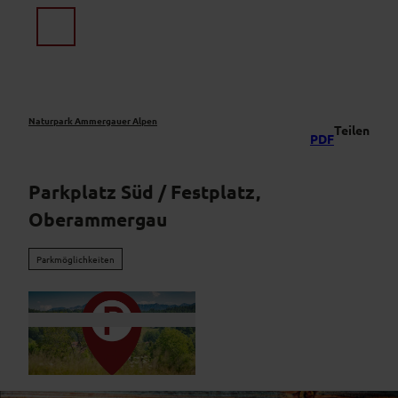
Z
u
Suche
Menü
m
I
n
h
a
Naturpark Ammergauer Alpen
Teilen
PDF
l
t
Parkplatz Süd / Festplatz,
Oberammergau
Parkmöglichkeiten
©
CC-BY-NC