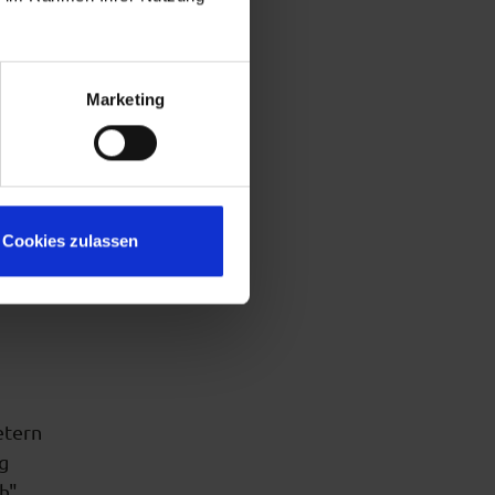
sel
Marketing
Cookies zulassen
etern
g
h"