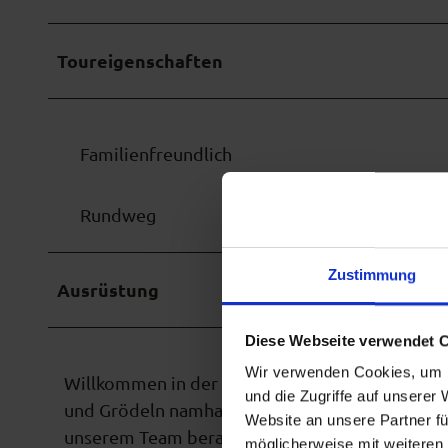
Toureigenschaften
Familienfreundlich
Rundweg
Zustimmung
Ausrüstung
Diese Webseite verwendet 
Wir verwenden Cookies, um I
Naturpark Teststubn
Willkommen in der
! Bei
und die Zugriffe auf unserer
und Grödeln namhafter Hersteller ausgiebig tes
Website an unsere Partner fü
unserem Team beraten, um das bestmögliche O
möglicherweise mit weiteren