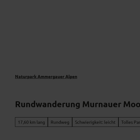
Z
Naturverträglich unterwegs
Naturpar
u
m
I
n
h
a
l
t
Naturpark Ammergauer Alpen
Rundwanderung Murnauer Moo
17,60 km lang
Rundweg
Schwierigkeit: leicht
Tolles P