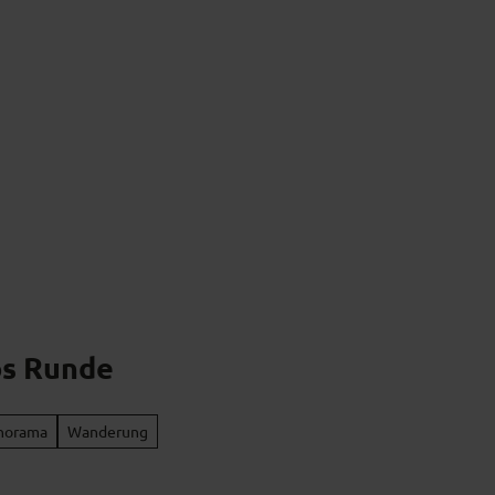
k erleben
Naturpark verstehen
Naturpark
s Runde
anorama
Wanderung