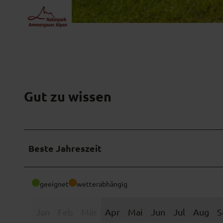
© Thorsten Unseld, Blaues Land
Gut zu wissen
Beste Jahreszeit
geeignet
wetterabhängig
Jan
Feb
Mär
Apr
Mai
Jun
Jul
Aug
S