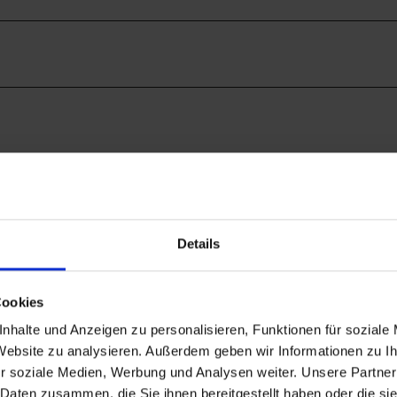
Details
Cookies
nhalte und Anzeigen zu personalisieren, Funktionen für soziale
 uns kannst Du Wanderstöcke, Tagesrucksäcke, Kinderkr
 Website zu analysieren. Außerdem geben wir Informationen zu 
ten, bevor Du Dich für einen Kauf entscheidest. Lass Di
r soziale Medien, Werbung und Analysen weiter. Unsere Partner
Naturpark
utdoor-Abenteuer zu erleben. Unsere
 Daten zusammen, die Sie ihnen bereitgestellt haben oder die s