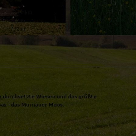
17,60 km
207 m
782 m
© Thorsten Unseld, Naturpark Ammergauer Alpen
n durchsetzte Wiesen und das größte
s - das Murnauer Moos.