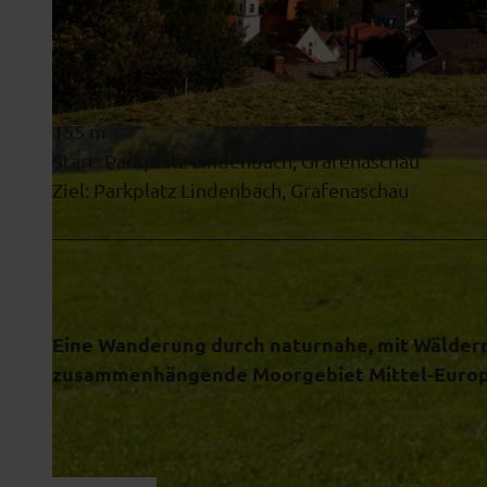
4:34 h
207 m
627 m
155 m
© Hans Peter Schöne, Ammergauer Alpen GmbH
Start: Parkplatz Lindenbach, Grafenaschau
Ziel: Parkplatz Lindenbach, Grafenaschau
Eine Wanderung durch naturnahe, mit Wälder
zusammenhängende Moorgebiet Mittel-Europa