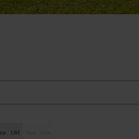
ep
Okt
Nov
Dez