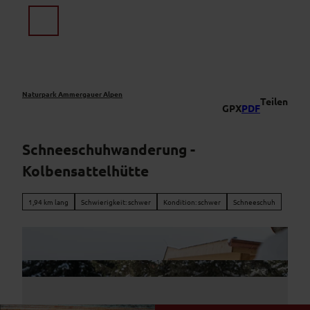
Z
u
Suche
Menü
m
I
n
h
a
Naturpark Ammergauer Alpen
Teilen
GPX
PDF
l
t
Schneeschuhwanderung -
Kolbensattelhütte
1,94 km lang
Schwierigkeit: schwer
Kondition: schwer
Schneeschuh