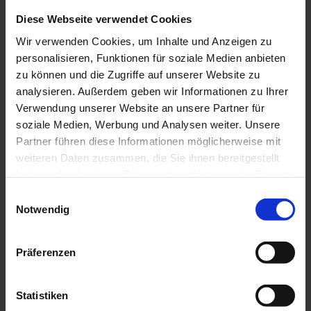
A95, B23 über Ettal nach Oberammergau
Diese Webseite verwendet Cookies
Parken
Wir verwenden Cookies, um Inhalte und Anzeigen zu
Parkplatz Kolbensesselbahn, Oberammergau
personalisieren, Funktionen für soziale Medien anbieten
zu können und die Zugriffe auf unserer Website zu
großer, kostenloser Alternativparkplatz
analysieren. Außerdem geben wir Informationen zu Ihrer
Parkplatz Süd/ Festplatz
Verwendung unserer Website an unsere Partner für
soziale Medien, Werbung und Analysen weiter. Unsere
Öffentliche Verkehrsmittel
Partner führen diese Informationen möglicherweise mit
weiteren Daten zusammen, die Sie ihnen bereitgestellt
Bushaltestelle: Oberammergau, Bahnhof
haben oder die sie im Rahmen Ihrer Nutzung der Dienste
9606 Garmisch-Partenkirchen - Oberammergau - Wieskirche -
gesammelt haben.
Füssen
E
9622 Oberammergau - Ettal - Linderhof (Schloss)
Notwendig
i
Zughaltestelle: Oberammergau Bahnhof
n
Murnau - Oberammergau
w
Präferenzen
Gäste der Ammergauer Alpen Region fahren mit
i
der elektronischen Gästekarte bzw.
l
der KönigsCard kostenlos mit dem Bus und Bahn
l
Statistiken