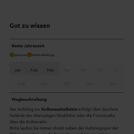
Gut zu wissen
Beste Jahreszeit
geeignet
wetterabhängig
Jan
Feb
Mär
Apr
Mai
Jun
Jul
Aug
Sep
Okt
Nov
Dez
Wegbeschreibung
Der Aufstieg zur
Kolbensattelhütte
erfolgt über das freie
Gelände der ehemaligen Skiabfahrt oder die Forststraße
über die Kolbenalm.
Bitte laufen Sie immer direkt neben der Aufstiegsspur der
Skitourengeher, um die Spuranlage nicht zu zerstören.