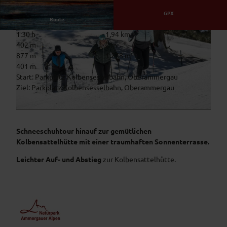
GPX
Route
1:30 h
1,94 km
402 m
2 m
877 m
1.278 m
401 m
Start: Parkplatz Kolbensesselbahn, Oberammergau
Ziel: Parkplatz Kolbensesselbahn, Oberammergau
© Thorsten Unseld, AktivArena am Kolben CC Matthias Fend
© Simon Bauer, Naturpark Ammergauer Alpen |
CC-BY
Schneeschuhtour hinauf zur gemütlichen
Kolbensattelhütte mit einer traumhaften Sonnenterrasse.
Leichter Auf- und Abstieg
zur Kolbensattelhütte.