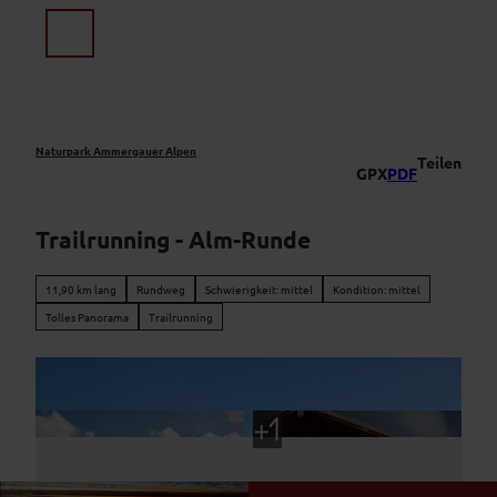
Z
u
Suche
Menü
m
I
n
h
a
Naturpark Ammergauer Alpen
Teilen
GPX
PDF
l
t
Trailrunning - Alm-Runde
11,90 km lang
Rundweg
Schwierigkeit: mittel
Kondition: mittel
Tolles Panorama
Trailrunning