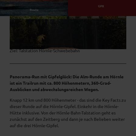
GPX
Route
2:50 h
11,90 km
© Thorsten Unseld, Matthias Fend
© Martin Doll, Hörnle Schwebebahn
811 m
811 m
852 m
1.547 m
695 m
Start: Talstation Hörnle-Schwebebahn
Ziel: Talstation Hörnle-Schwebebahn
© Naturpark Ammergauer Alpen e.V.
Panorama-Run mit Gipfelglück: Die Alm-Runde am Hörnle
ist ein Trailrun mit ca. 800 Höhenmetern, 360-Grad-
Ausblicken und abwechslungsreichen Wegen.
Knapp 12 km und 800 Höhenmeter - das sind die Key Facts zu
dieser Runde auf die Hörnle-Gipfel. Einkehr in die Hörnle-
Hütte inklusive. Von der Hörnle-Bahn-Talstation geht es
zunächst auf den Zeitberg und dann je nach Belieben weiter
auf die drei Hörnle-Gipfel.