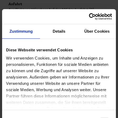
Anfahrt
Aus Richtung München: Auf der A95 bis Ausfahrt [9]
Sindelsdorf. Dann über Murnau nach Bad Kohlgrub, dort im
oberen Kurgebiet links abbiegen (beschildert) und über die
Badstraße zur Talstation an der Fallerstraße.
Zustimmung
Details
Über Cookies
Aus Richtung Augsburg / Landsberg / Schongau: Über B17,
B472 und B23 bis Saulgrub. Dann nach Bad Kohlgrub, dort ca.
300 m nach dem Ortseingang rechts abbiegen (beschildert)
Diese Webseite verwendet Cookies
und über die Badstraße zur Talstation an der Fallerstraße.
Wir verwenden Cookies, um Inhalte und Anzeigen zu
Adresse fürs Navi: Fallerstraße 14, 82433 Bad Kohlgrub
personalisieren, Funktionen für soziale Medien anbieten
zu können und die Zugriffe auf unserer Website zu
Parken
analysieren. Außerdem geben wir Informationen zu Ihrer
In der Umgebung der Hörnle-Schwebebahn gibt es folgende
Verwendung unserer Website an unsere Partner für
gebührenpflichtige Parkmöglichkeiten:
soziale Medien, Werbung und Analysen weiter. Unsere
- Parkplatz Tannenbankerlift, Stickelsgrabenstraße (aufgrund
Partner führen diese Informationen möglicherweise mit
Höhenbeschränkung keine Zufahrt für Busse!)
weiteren Daten zusammen, die Sie ihnen bereitgestellt
- Parkplatz Hörnle-Schwebebahn, Fallerstraße 14
haben oder die sie im Rahmen Ihrer Nutzung der Dienste
gesammelt haben.
E
- Auf ausgeschilderten Parkplätzen entlang der Fallerstraße