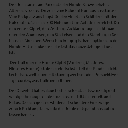
Der Run startet am Parkplatz der Hörnle-Schwebebahn.
Alternativ kannst Du auch vom Bahnhof Kurhaus aus starten.
Vom Parkplatz aus folgst Du den violetten Schildern mit den
Kuhköpfen. Nach ca. 500 Höhenmetern Aufstieg erreichst Du
den ersten Gipfel, den Zeitberg. An klaren Tagen sieht man
über den Ammersee, den Staffelsee und den Starnberger See
bis nach München. Wer schon hungrig ist kann optional in der
Hörnle-Hütte einkehren, die fast das ganze Jahr geöffnet
ist.
Der Trail über die Hörnle-Gipfel (Vorderes, Mittleres,
Hinteres Hörnle) ist der spielerischste Teil der Runde: leicht
technisch, wellig und mit ständig wechselnden Perspektiven
– genau das, was Trailrunner lieben.
Der Downhill hat es dann in sich: schmal, teils wurzelig und
weniger begangen – hier brauchst du Trittsicherheit und
Fokus. Danach geht es wieder auf schnellere Forstwege
zurück Richtung Tal, wo du die Runde entspannt auslaufen
lassen kannst.