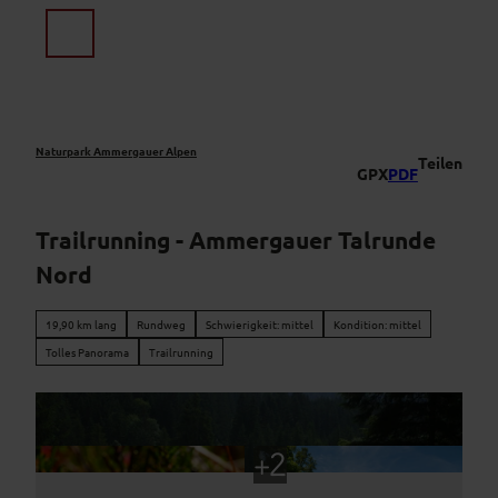
Z
u
Suche
Menü
m
I
n
h
a
Naturpark Ammergauer Alpen
Teilen
GPX
PDF
l
t
Trailrunning - Ammergauer Talrunde
Nord
19,90 km lang
Rundweg
Schwierigkeit: mittel
Kondition: mittel
Tolles Panorama
Trailrunning