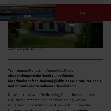
GPX
Route
3:15 h
19,90 km
© Naturpark Ammergauer Alpen e.V.
© Ammergauer Alpen GmbH, Daniela Blöching
289 m
300 m
er, Ammergauer Alpen GmbH, Daniela Blöching
er
751 m
915 m
164 m
Start: Saulgrub Bahnhof
Ziel: Saulgrub Bahnhof
© Thorsten Unseld, Horst Preisenhammer
Trailrunning-Genuss im Ammertal: Diese
abwechslungsreiche Rundtour verbindet
Moorlandschaften, Bademöglichkeit sowie Naturerlebnis
und das auf nahezu Halbmarathondistanz.
Diese mittelschwere Trailrunning-Runde im Norden des
Naturpark Ammergauer Alpen bietet alles, was das
Läuferherz höherschlagen lässt: abwechslungsreiche
Untergründe, stille Moorgebiete und immer wieder