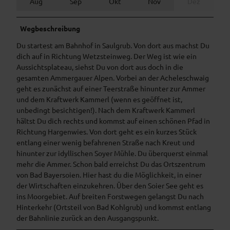
Aug
Sep
Okt
Nov
Dez
Wegbeschreibung
Du startest am Bahnhof in Saulgrub. Von dort aus machst Du
dich auf in Richtung Wetzsteinweg. Der Weg ist wie ein
Aussichtsplateau, siehst Du von dort aus doch in die
gesamten Ammergauer Alpen. Vorbei an der Acheleschwaig
geht es zunächst auf einer Teerstraße hinunter zur Ammer
und dem Kraftwerk Kammerl (wenn es geöffnet ist,
unbedingt besichtigen!). Nach dem Kraftwerk Kammerl
hältst Du dich rechts und kommst auf einen schönen Pfad in
Richtung Hargenwies. Von dort geht es ein kurzes Stück
entlang einer wenig befahrenen Straße nach Kreut und
hinunter zur idyllischen Soyer Mühle. Du überquerst einmal
mehr die Ammer. Schon bald erreichst Du das Ortszentrum
von Bad Bayersoien. Hier hast du die Möglichkeit, in einer
der Wirtschaften einzukehren. Über den Soier See geht es
ins Moorgebiet. Auf breiten Forstwegen gelangst Du nach
Hinterkehr (Ortsteil von Bad Kohlgrub) und kommst entlang
der Bahnlinie zurück an den Ausgangspunkt.