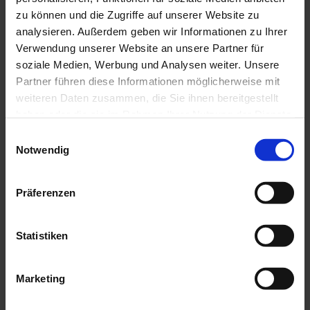
zu können und die Zugriffe auf unserer Website zu
Anreise & Parken
analysieren. Außerdem geben wir Informationen zu Ihrer
Verwendung unserer Website an unsere Partner für
Anfahrt
soziale Medien, Werbung und Analysen weiter. Unsere
Über die B23 nach Saulgrub
Partner führen diese Informationen möglicherweise mit
Parken
weiteren Daten zusammen, die Sie ihnen bereitgestellt
Parken kannst Du beispielsweise direkt am Saulgruber
haben oder die sie im Rahmen Ihrer Nutzung der Dienste
Bahnhof (wenige Parkplätze vorhanden)
gesammelt haben.
E
Öffentliche Verkehrsmittel
Notwendig
i
Der Startpunkt dieser Tour ist bequem mit der Bahn
n
erreichbar.
w
Präferenzen
Alle Informationen erhältst du hier:
i
https://www.ammergauer-
l
alpen.de/urlaubsplanung/mobilitaet
l
Statistiken
i
Weitere Infos / Links
g
Marketing
u
Prospektmaterial ansehen und/oder bestellen
n