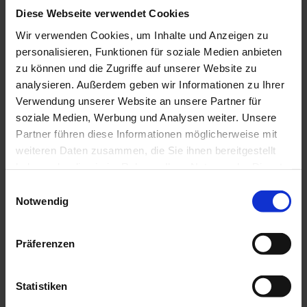
Artikel ansehen
Diese Webseite verwendet Cookies
Wir verwenden Cookies, um Inhalte und Anzeigen zu
personalisieren, Funktionen für soziale Medien anbieten
zu können und die Zugriffe auf unserer Website zu
analysieren. Außerdem geben wir Informationen zu Ihrer
Verwendung unserer Website an unsere Partner für
soziale Medien, Werbung und Analysen weiter. Unsere
Partner führen diese Informationen möglicherweise mit
weiteren Daten zusammen, die Sie ihnen bereitgestellt
haben oder die sie im Rahmen Ihrer Nutzung der Dienste
gesammelt haben.
E
Notwendig
i
n
w
Präferenzen
24.11.2025
i
l
Bayernweite Naturparkranger-Tagung 2025 erstmals im Naturpark Ammergauer Alpen
l
Statistiken
i
Rund 50 Ranger aus den 19 bayerischen Naturparken – vom