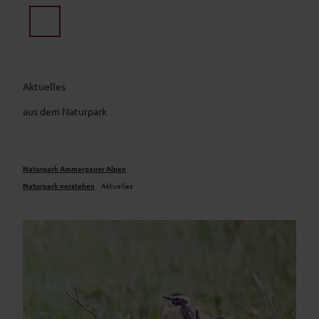
Z
u
Suche
Menü
m
I
n
h
Aktuelles
a
aus dem Naturpark
l
t
Naturpark Ammergauer Alpen
Naturpark verstehen
Aktuelles