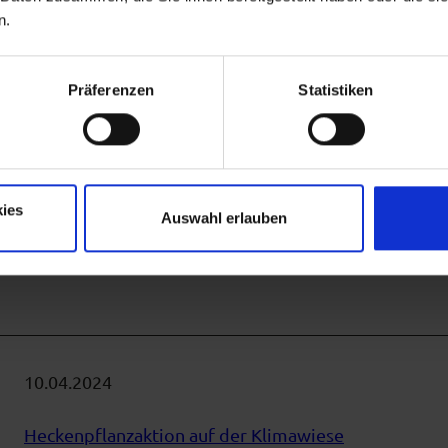
n.
22.04.2024
Austausch mit dem Naturpark Nagelfluhkette
Präferenzen
Statistiken
Die Naturparke kamen bereits zum zweiten Mal zus
Herausforderungen auszutauschen.
Artikel ansehen
ies
Auswahl erlauben
10.04.2024
Heckenpflanzaktion auf der Klimawiese