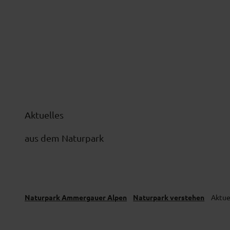
Z
Naturverträglich unterwegs
Naturpar
u
m
I
n
h
a
l
Aktuelles
t
aus dem Naturpark
Naturpark Ammergauer Alpen
Naturpark verstehen
Aktue