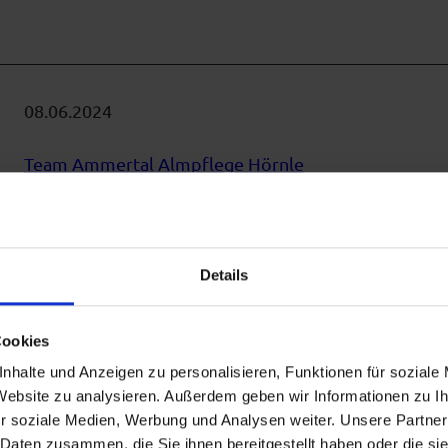
08.06.2024
Team Ammertal Almpflege Hörnle
Extensiv genutzte Almweiden sind das Zuhause vieler
diese Flächen nur durch Pflege per Handarbeit zu er
Details
Artikel ansehen
Cookies
nhalte und Anzeigen zu personalisieren, Funktionen für soziale
 Website zu analysieren. Außerdem geben wir Informationen zu 
r soziale Medien, Werbung und Analysen weiter. Unsere Partner
 Daten zusammen, die Sie ihnen bereitgestellt haben oder die s