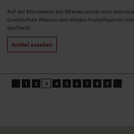
Auf der Klimawiese bei Altenau wurde vom Naturpar
Grundschule Altenau und einigen Freiwilligen im Mär
gepflanzt.
Artikel ansehen
1
2
3
4
5
6
7
8
9
V
N
o
ä
r
c
h
h
e
s
r
t
i
e
g
S
e
e