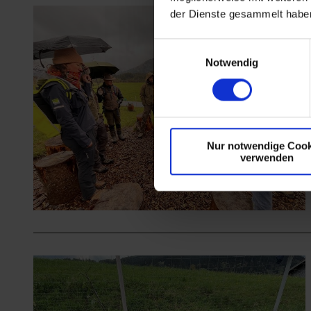
der Dienste gesammelt habe
E
Notwendig
i
n
w
i
l
Nur notwendige Cook
l
verwenden
i
g
u
n
g
s
a
u
s